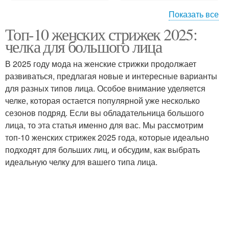
Показать все
Топ-10 женских стрижек 2025:
Пикси с челкой
Боб с челкой
челка для большого лица
В 2025 году мода на женские стрижки продолжает
развиваться, предлагая новые и интересные варианты
Стрижка с широкой
для разных типов лица. Особое внимание уделяется
Стрижка с челкой
челкой
челке, которая остается популярной уже несколько
сезонов подряд. Если вы обладательница большого
лица, то эта статья именно для вас. Мы рассмотрим
топ-10 женских стрижек 2025 года, которые идеально
Года для большого
Челка для женщин
подходят для больших лиц, и обсудим, как выбрать
лица
идеальную челку для вашего типа лица.
Стрижки с челкой