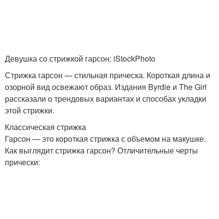
Блондинка для темных
Волос к окрашиванию
волос
Девушка со стрижкой гарсон: iStockPhoto
Стрижка гарсон — стильная прическа. Короткая длина и
озорной вид освежают образ. Издания Byrdie и The Girl
Мелирование на
Волос с челкой
рассказали о трендовых вариантах и способах укладки
средние волосы
этой стрижки.
Классическая стрижка
Гарсон — это короткая стрижка с объемом на макушке.
Как выглядит стрижка гарсон? Отличительные черты
Волосы с челкой
Кудрявые волосы
прически:
Мелирование на русые
Русые волосы
волосы