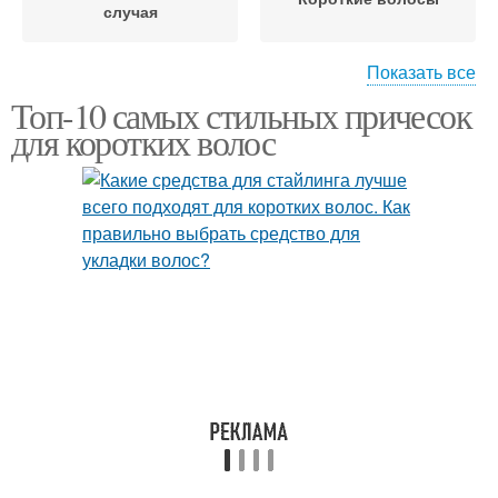
случая
Показать все
Топ-10 самых стильных причесок
Скрытое окрашивание
Решения для волос
для коротких волос
Волос в блонд
Краситель с волос
Блонды для русых
Темные волосы
волос
Волос на блондины
Волос при изменении