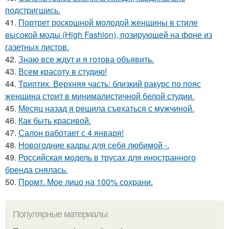
подстригшись.
41.
Портрет роскошной молодой женщины в стиле
высокой моды (High Fashion), позирующей на фоне из
газетных листов.
42.
Знаю все ждут и я готова объявить.
43.
Всем красоту в студию!
44.
Триптих. Верхняя часть: близкий ракурс по пояс
женщина стоит в минималистичной белой студии.
45.
Мeсяц назад я рeшила съeхаться с мужчиной.
46.
Как быть красивой.
47.
Салон работает с 4 января!
48.
Новогодние кадры для себя любимой -.
49.
Российская модель в трусах для иностранного
бренда снялась.
50.
Промт. Мое лицо на 100% сохрани.
Популярные материалы