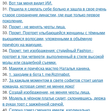
30.
Вот так меня видит ИИ.
31.
Решила я сделать себе больно и зашла в свое очень
старое сохранение династии, где еще только первое
поколение.
32.
Промт - не менять черты лица.
33.
Промт. Портрет улыбающейся женщины с тёмными
вьющимися волосами, уложенными в объёмную
причёску на макушке.
34.
Промт: тип изображения: студийный Fashion -
портрет в три четверти, выполненный в стиле высокой
моды или свадебной съемки.
35.
Макияж и причёска мастер Наталья ханина.
36.
1. заходим в бота t. me/Aizimabot.
37.
За каждым моментом в свете софитов стоит целая
команда, которая сияет не менее ярко!
38.
Создай изображение, не меняя черты лица.
39.
Модель в чёрном платье сидит, склонившись, держа
в руках торт с зажжённой свечой.
40.
Селена гомез сменила имидж, кардинально