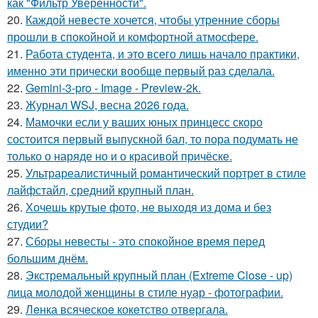
как "Фильтр Уверенности".
20.
Каждой невесте хочется, чтобы утренние сборы
прошли в спокойной и комфортной атмосфере.
21.
Работа студента, и это всего лишь начало практики,
именно эти прически вообще первый раз сделала.
22.
Gemini-3-pro - Image - Preview-2k.
23.
Журнал WSJ, весна 2026 года.
24.
Мамочки если у ваших юных принцесс скоро
состоится первый выпускной бал, то пора подумать не
только о наряде но и о красивой причёске.
25.
Ультрареалистичный романтический портрет в стиле
лайфстайл, средний крупный план.
26.
Хочешь крутые фото, не выходя из дома и без
студии?
27.
Сборы невесты - это спокойное время перед
большим днём.
28.
Экстремальный крупный план (Extreme Close - up)
лица молодой женщины в стиле нуар - фотографии.
29.
Лeнка всячeскоe кокeтство отвeргала.