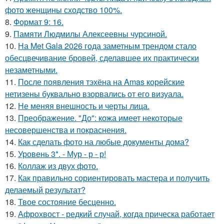
фото женщины сходство 100%.
8.
Формат 9: 16.
9.
Памяти Людмилы Алексеевны чурсиной.
10.
На Met Gala 2026 года заметным трендом стало
обесцвечивание бровей, сделавшее их практически
незаметными.
11.
После появления тэхёна на Amas корейские
нетизены буквально взорвались от его визуала.
12.
Не меняя внешность и черты лица.
13.
Преображение. "До": кожа имеет некоторые
несовершенства и покраснения.
14.
Как сделать фото на любые документы дома?
15.
Уровень 3*. - Мур - р - р!
16.
Коллаж из двух фото.
17.
Как правильно сориентировать мастера и получить
делаемый результат?
18.
Твое состояние бесценно.
19.
Афрохвост - редкий случай, когда прическа работает