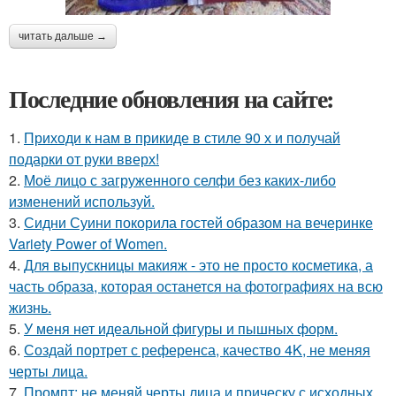
читать дальше →
Последние обновления на сайте:
1.
Приходи к нам в прикиде в стиле 90 х и получай
подарки от руки вверх!
2.
Моё лицо с загруженного селфи без каких-либо
изменений используй.
3.
Сидни Суини покорила гостей образом на вечеринке
Variety Power of Women.
4.
Для выпускницы макияж - это не просто косметика, а
часть образа, которая останется на фотографиях на всю
жизнь.
5.
У меня нет идеальной фигуры и пышных форм.
6.
Создай портрет с референса, качество 4K, не меняя
черты лица.
7.
Промпт: не меняй черты лица и прическу с исходных