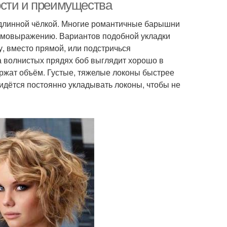
стрижки
ости и преимущества
 длинной чёлкой. Многие романтичные барышни
 самовыражению. Вариантов подобной укладки
у, вместо прямой, или подстричься
а волнистых прядях боб выглядит хорошо в
держат объём. Густые, тяжелые локоны быстрее
ётся постоянно укладывать локоны, чтобы не