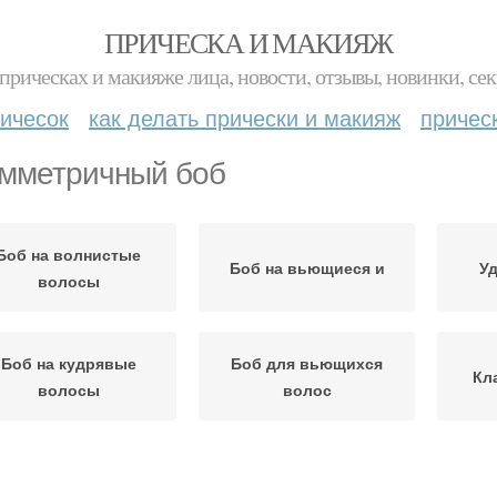
ПРИЧЕСКА И МАКИЯЖ
прическах и макияже лица, новости, отзывы, новинки, сек
ичесок
как делать прически и макияж
причес
мметричный боб
Боб на волнистые
Боб на вьющиеся и
У
волосы
Боб на кудрявые
Боб для вьющихся
Кл
волосы
волос
А
Объемный боб
Боб с прямыми