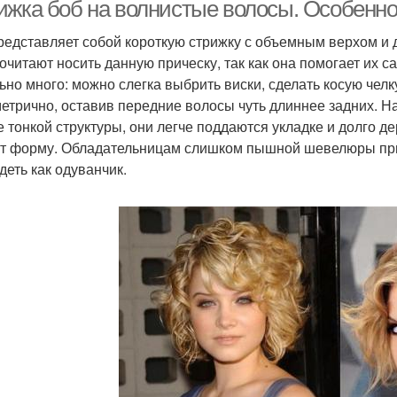
ижка боб на волнистые волосы. Особенн
редставляет собой короткую стрижку с объемным верхом и
очитают носить данную прическу, так как она помогает их
ьно много: можно слегка выбрить виски, сделать косую челк
етрично, оставив передние волосы чуть длиннее задних. Н
е тонкой структуры, они легче поддаются укладке и долго 
т форму. Обладательницам слишком пышной шевелюры прид
деть как одуванчик.