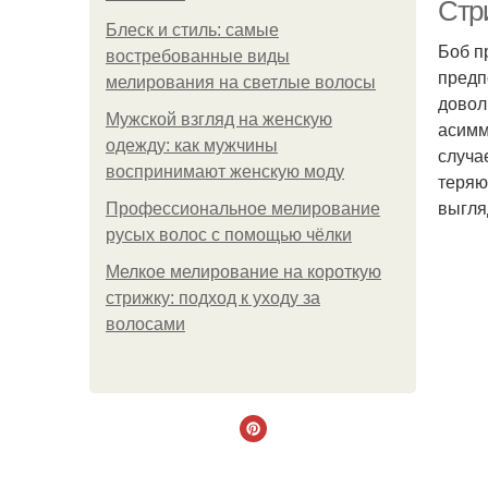
Стр
Блеск и стиль: самые
Боб п
востребованные виды
предп
мелирования на светлые волосы
довол
Мужской взгляд на женскую
асимм
одежду: как мужчины
случа
воспринимают женскую моду
теряю
выгля
Профессиональное мелирование
русых волос с помощью чёлки
Мелкое мелирование на короткую
стрижку: подход к уходу за
волосами