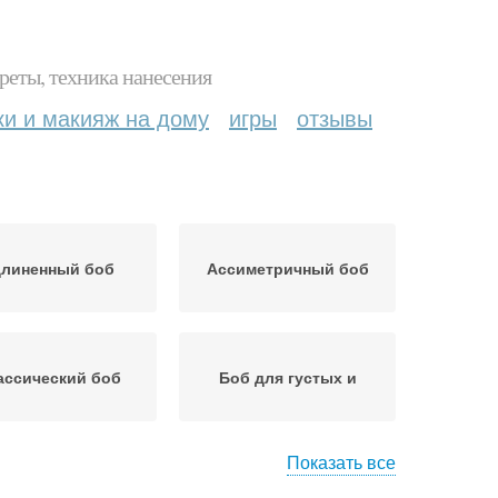
реты, техника нанесения
ки и макияж на дому
игры
отзывы
длиненный боб
Ассиметричный боб
ассический боб
Боб для густых и
Показать все
симметричные