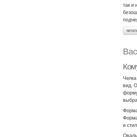
так и
безош
подче
читат
Вас
Ком
Челка
вид. 
форму
выбра
Форма
Форма
и стил
Оваль