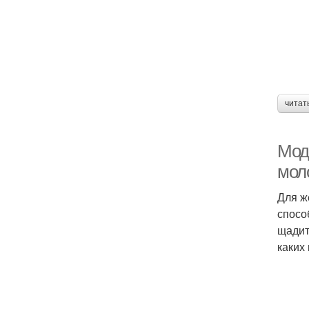
читат
Мод
мол
Для ж
спосо
щадит
каких