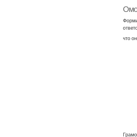
Омо
Форми
ответ
что о
Грамо