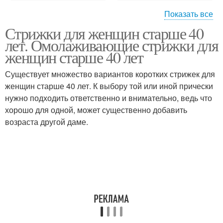
Показать все
Стрижки для женщин старше 40
Боб с короткой челкой
Удлиненный боб
лет. Омолаживающие стрижки для
женщин старше 40 лет
Существует множество вариантов коротких стрижек для
Боб с рваными
женщин старше 40 лет. К выбору той или иной прически
Асимметричный боб
кончиками
нужно подходить ответственно и внимательно, ведь что
хорошо для одной, может существенно добавить
возраста другой даме.
Боб на короткие
Боб с прямыми
волосы
Боб для тонких волос
Объемная стрижка