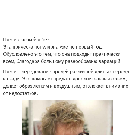
Короткий боб
Боб с боковой
Пикси с челкой и без
Эта прическа популярна уже не первый год.
Слоистый боб
Острый боб
Обусловлено это тем, что она подходит практически
всем, благодаря большому разнообразию вариаций.
Пикси – чередование прядей различной длины спереди
и сзади. Это помогает придать дополнительный объем,
Ассиметричный боб
Длинный боб
делает образ легким и воздушным, отвлекает внимание
от недостатков.
Объемные кудри