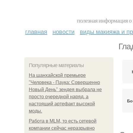
полезная информация о 
главная
новости
виды макияжа и пр
Гла
Популярные материалы
На шанхайской премьере
"Человека - Паука: Совершенно
Новый День" зендея выбрала не
просто очередной наряд, а
Бо
настоящий артефакт высокой
моды.
Работа в MLM, то есть сетевой
компании сейчас неразрывно