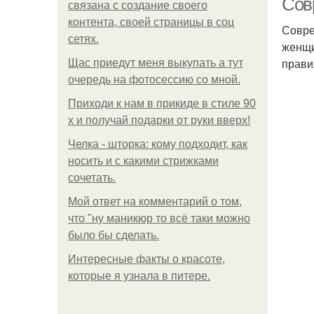
Сов
связана с создание своего
контента, своей страницы в соц
Совре
сетях.
женщи
прави
Щас приедут меня выкупать а тут
очередь на фотосессию со мной.
Приходи к нам в прикиде в стиле 90
х и получай подарки от руки вверх!
Челка - шторка: кому подходит, как
носить и с какими стрижками
сочетать.
Мой ответ на комментарий о том,
что "ну маникюр то всё таки можно
было бы сделать.
Интересные факты о красоте,
которые я узнала в питере.