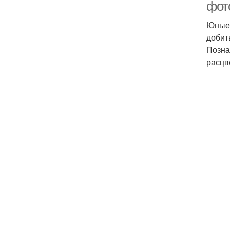
фот
Юные 
добит
Позна
расцв