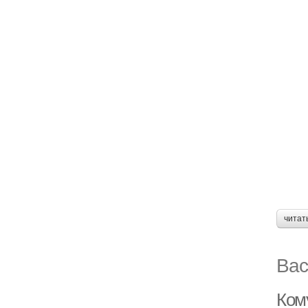
читат
Вас
Ком