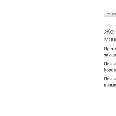
читат
Жен
мол
Прежд
за со
Пикси
Корот
Пикси
внима