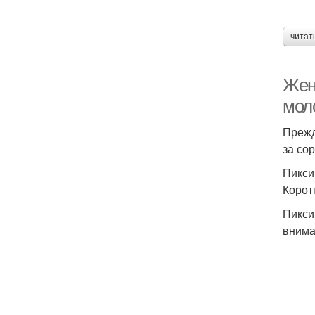
читат
Жен
мол
Прежд
за со
Пикси
Корот
Пикси
внима