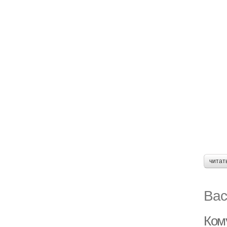
читат
Вас
Ком