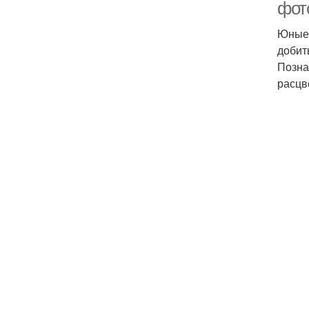
фот
Юные 
добит
Позна
расцв