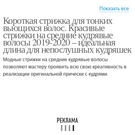
Показать все
Короткая стрижка для тонких
Острый боб
Объемный боб
вьющихся волос. Красивые
стрижки на средние кудрявые
волосы 2019-2020 – идеальная
длина для непослушных кудряшек
Ассиметричный боб
Длинный боб
Модные стрижки на средние кудрявые волосы
позволяют мастеру проявить всю свою креативность в
реализации оригинальной прически с кудрями.