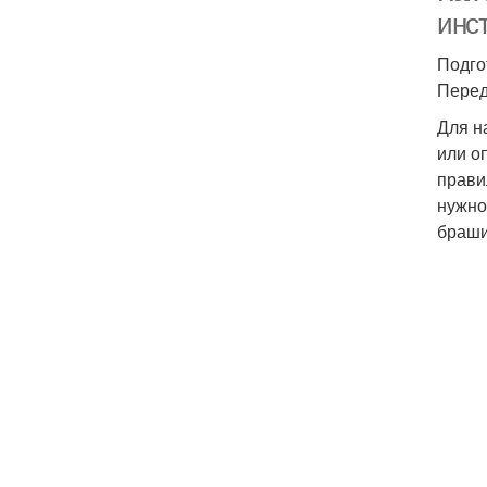
инс
Подго
Перед
Для н
или о
прави
нужно
браши