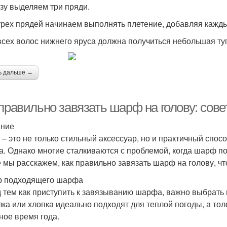
изу выделяем три пряди.
 трех прядей начинаем выполнять плетение, добавляя кажды
 всех волос нижнего яруса должна получиться небольшая туг
ь дальше →
правильно завязать шарф на голову: сове
ение
– это не только стильный аксессуар, но и практичный спос
а. Однако многие сталкиваются с проблемой, когда шарф п
е мы расскажем, как правильно завязать шарф на голову, ч
 подходящего шарфа
 тем как приступить к завязыванию шарфа, важно выбрать
лка или хлопка идеально подходят для теплой погоды, а т
ное время года.