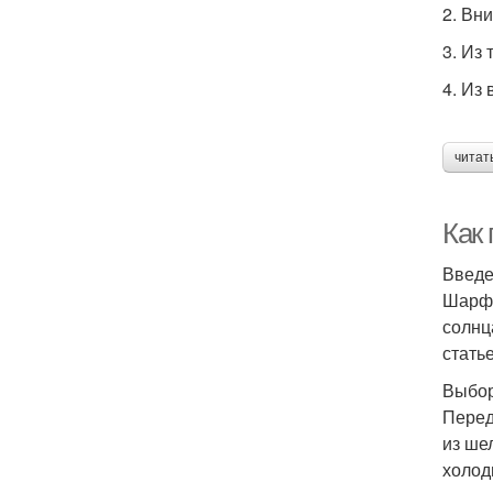
2. Вн
3. Из
4. Из
читат
Как 
Введ
Шарф 
солнц
стать
Выбор
Перед
из ше
холод