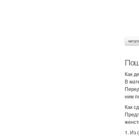
читат
Пош
Как д
В мат
Перед
ним п
Как с
Предл
женст
1. Из