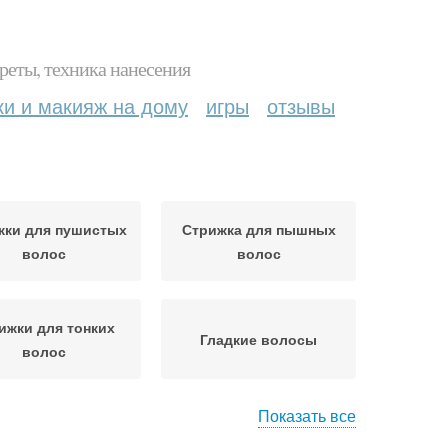
реты, техника нанесения
ки и макияж на дому
игры
отзывы
жки для пушистых
Стрижка для пышных
волос
волос
ижки для тонких
Гладкие волосы
волос
Показать все
Стрижка для тонких
об с боковой