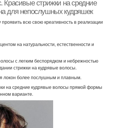
волос
. Красивые стрижки на средние
на для непослушных кудряшек
 проявить всю свою креативность в реализации
онкие волосы
центом на натуральности, естественности и
 волосы с легким беспорядком и небрежностью
здании стрижки на кудрявые волосы.
ая локон более послушным и плавным.
ки на средние кудрявые волосы прямой формы
енном варианте.