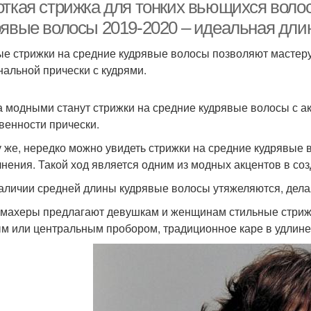
чёлкой
откая стрижка для тонких вьющихся волос
рявые волосы 2019-2020 – идеальная дли
е стрижки на средние кудрявые волосы позволяют мастеру
Стрижки для
Непослушные волосы
Т
нальной прически с кудрями.
епослушных волос
а модными станут стрижки на средние кудрявые волосы с ак
венности прически.
у же, нередко можно увидеть стрижки на средние кудрявые
нения. Такой ход является одним из модных акцентов в со
аличии средней длины кудрявые волосы утяжеляются, дел
махеры предлагают девушкам и женщинам стильные стриж
ым или центральным пробором, традиционное каре в удлин