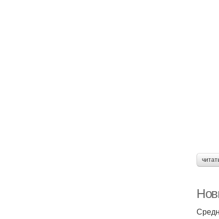
читат
Нов
Средн