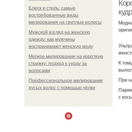
Кор
Блеск и стиль: самые
куд
востребованные виды
Модны
мелирования на светлые волосы
ориги
н
Мужской взгляд на женскую
одежду: как мужчины
Ультр
воспринимают женскую моду
женст
Мелкое мелирование на короткую
К том
стрижку: подход к уходу за
выпол
волосами
При н
Профессиональное мелирование
русых волос с помощью чёлки
Парик
с кос