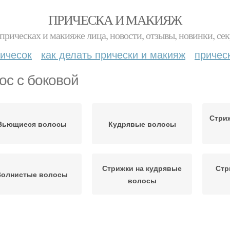
ПРИЧЕСКА И МАКИЯЖ
прическах и макияже лица, новости, отзывы, новинки, сек
ичесок
как делать прически и макияж
причес
ос с боковой
Стри
Вьющиеся волосы
Кудрявые волосы
Стрижки на кудрявые
Стр
Волнистые волосы
волосы
Волосы с длинной
Боб для тонких волос
Б