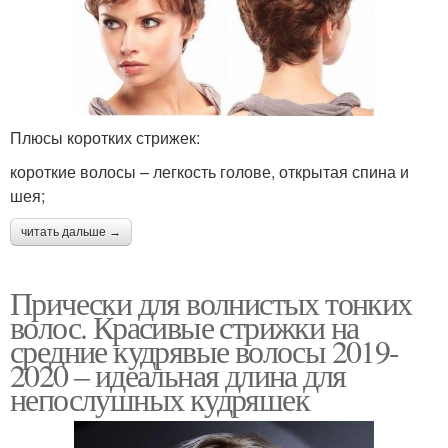
Плюсы коротких стрижек:
короткие волосы – легкость голове, открытая спина и
шея;
читать дальше →
Прически для волнистых тонких
волос. Красивые стрижки на
средние кудрявые волосы 2019-
2020 – идеальная длина для
непослушных кудряшек