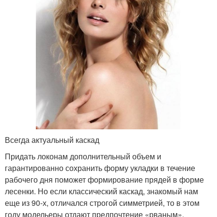
Всегда актуальный каскад
Придать локонам дополнительный объем и
гарантированно сохранить форму укладки в течение
рабочего дня поможет формирование прядей в форме
лесенки. Но если классический каскад, знакомый нам
еще из 90-х, отличался строгой симметрией, то в этом
году модельеры отдают предпочтение «рваным»,