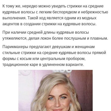
К тому же, нередко можно увидеть стрижки на средние
кудрявые волосы с легким беспорядком и небрежностью
выполнения. Такой ход является одним из модных
акцентов в создании стрижки на кудрявые волосы.
При наличии средней длины кудрявые волосы
утяжеляются, делая локон более послушным и плавным.
Парикмахеры предлагают девушкам и женщинам
стильные стрижки на средние кудрявые волосы прямой
формы с косым или центральным пробором,
традиционное каре в удлиненном варианте.