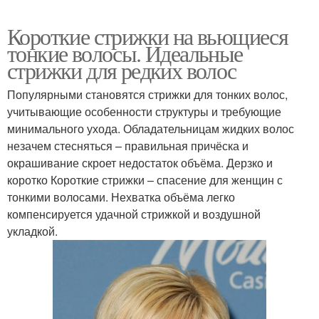
Короткие стрижки на вьющиеся
тонкие волосы. Идеальные
стрижки для редких волос
Популярными становятся стрижки для тонких волос,
учитывающие особенности структуры и требующие
минимального ухода. Обладательницам жидких волос
незачем стесняться – правильная причёска и
окрашивание скроет недостаток объёма. Дерзко и
коротко Короткие стрижки – спасение для женщин с
тонкими волосами. Нехватка объёма легко
компенсируется удачной стрижкой и воздушной
укладкой.