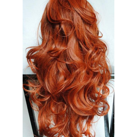
Подходящие стрижки
Стрижки на кудрявые и
Тонкие волосы
Густые волосы
Стрижки на короткие
Прическа на кудрявые
волосы
волосы
Волосы для круглого
Прически с короткими
лица
волосами