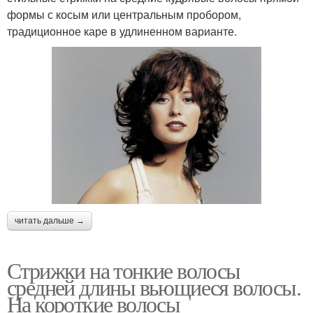
формы с косым или центральным пробором,
традиционное каре в удлиненном варианте.
читать дальше →
Стрижки на тонкие волосы
средней длины вьющиеся волосы.
На короткие волосы