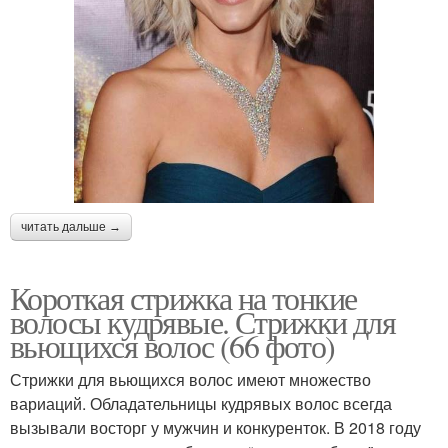
читать дальше →
Короткая стрижка на тонкие
волосы кудрявые. Стрижки для
вьющихся волос (66 фото)
Стрижки для вьющихся волос имеют множество
вариаций. Обладательницы кудрявых волос всегда
вызывали восторг у мужчин и конкуренток. В 2018 году