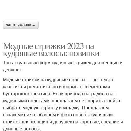
Длинные волосы
Кудрявые мужчины
читать дальше →
Стрижки к
Стрижки с бородой
определенному типу
Модные стрижки 2023 на
кудрявые волосы: новинки
Топ актуальных форм кудрявых стрижек для женщин и
Прически для кудрявых
девушек.
Креативные стрижки
волос
Модные стрижки на кудрявые волосы — не только
классика и романтика, но и формы с элементами
бунтарского креатива. Если природа наградила вас
кудрявыми волосами, предлагаем не спорить с ней, а
Стильные стрижки
Стрижка со слоями
выбрать модную стрижку и укладку.⁣⁣ Предлагаем
ознакомиться с обзором и фото новых «кудрявых»
стрижек для женщин и девушек на короткие, средние и
длинные волосы.