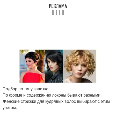
Стрижки на волнистые
Стрижка с фейдом
волосы
Стильные стрижки
Стрижка со слоями
Стрижка с челкой
Стрижки без укладки
Подбор по типу завитка
Стрижки для
По форме и содержанию локоны бывают разными.
Женские стрижки
непослушных волос
Женские стрижки для кудрявых волос выбирают с этим
учетом.