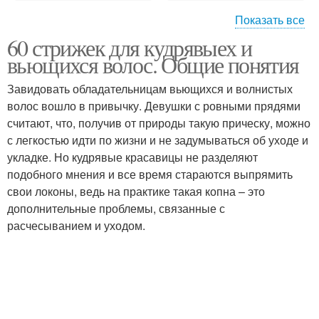
Показать все
60 стрижек для кудрявыех и
Стрижки для вьющихся
Короткие стрижки
вьющихся волос. Общие понятия
волос
Завидовать обладательницам вьющихся и волнистых
волос вошло в привычку. Девушки с ровными прядями
Стрижки для кудрявых
считают, что, получив от природы такую прическу, можно
Длинные стрижки
волос
с легкостью идти по жизни и не задумываться об уходе и
укладке. Но кудрявые красавицы не разделяют
подобного мнения и все время стараются выпрямить
свои локоны, ведь на практике такая копна – это
Стрижки на вьющиеся
Мужские стрижки
дополнительные проблемы, связанные с
волосы
расчесыванием и уходом.
Стрижки для кучерявых
Короткая стрижка
волос