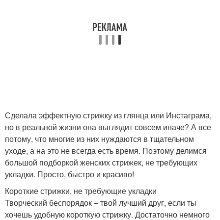
Креативные стрижки
Модные стрижки
Волосы с фото
Стрижка по типу
Сделала эффектную стрижку из глянца или Инстаграма,
но в реальной жизни она выглядит совсем иначе? А все
Прически для
Стрижки для дам
потому, что многие из них нуждаются в тщательном
вьющихся волос
уходе, а на это не всегда есть время. Поэтому делимся
большой подборкой женских стрижек, не требующих
укладки. Просто, быстро и красиво!
Года на волнистые
Вьющиеся волосы
Короткие стрижки, не требующие укладки
волосы
Творческий беспорядок – твой лучший друг, если ты
хочешь удобную короткую стрижку. Достаточно немного