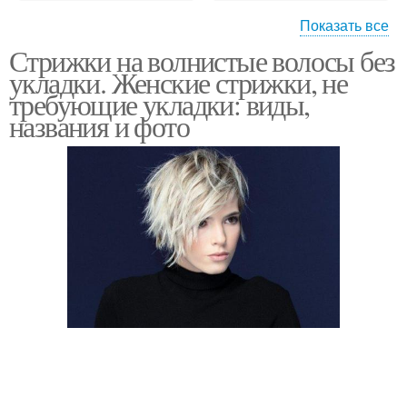
Показать все
Стрижки на волнистые волосы без
Стрижки на средние
Французская стрижка
укладки. Женские стрижки, не
волосы
требующие укладки: виды,
названия и фото
Стрижки для вьющихся
Волос без укладки
волос
Стрижки для
Стрижки для пушистых
непослушных волос
волос
Стрижки на вьющиеся
Пушистые волосы
волосы