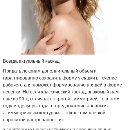
Новомодные стрижки
волосы
Стрижки для тонких
Стрижки на длинные
волос
волосы
Всегда актуальный каскад
Стрижки с шапочкой
Стрижки на волосы
Придать локонам дополнительный объем и
гарантированно сохранить форму укладки в течение
рабочего дня поможет формирование прядей в форме
лесенки. Но если классический каскад, знакомый нам
Классик для пышных
Многослойная стрижка
еще из 90-х, отличался строгой симметрией, то в этом
волос
году модельеры отдают предпочтение «рваным»,
асимметричным контурам, с эффектом «легкой
нарочитой растрепанности».
Пышные волосы
Модельная стрижка
Характерные нюансы стрижек на среднюю длину: