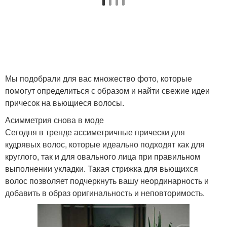
Стрижки для пушистых
Стильные стрижки
волос
Стрижки на вьющиеся
Мы подобрали для вас множество фото, которые
Женские стрижки
волосы
помогут определиться с образом и найти свежие идеи
причесок на вьющиеся волосы.
Асимметрия снова в моде
Лица с короткими
Сегодня в тренде ассиметричные прически для
Модные стрижки
волосами
кудрявых волос, которые идеально подходят как для
круглого, так и для овального лица при правильном
выполнении укладки. Такая стрижка для вьющихся
волос позволяет подчеркнуть вашу неординарность и
Стрижки на средних и
Длинные волосы
добавить в образ оригинальность и неповторимость.