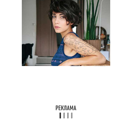
Волосы для вьющихся
V-образная стрижка
волос
Стрижка с челкой
Волос без укладки
Пушистые волосы
Волосы при стрижке
Стрижки для волнистых
Подходящие стрижки
волос