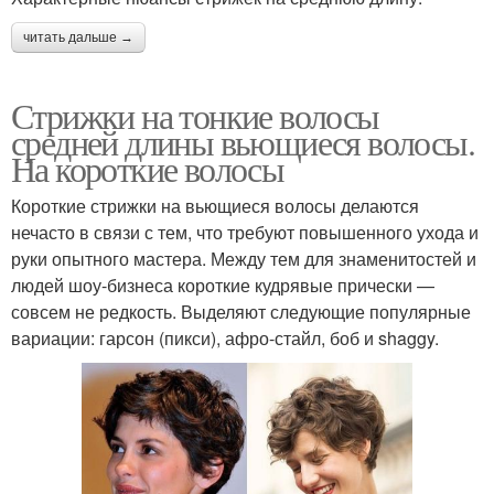
читать дальше →
Универсальные
Стрижки на тонкие волосы
Идеальные стрижки
стрижки
средней длины вьющиеся волосы.
На короткие волосы
Короткие стрижки на вьющиеся волосы делаются
Стрижки для редких
Стрижки для тонких и
нечасто в связи с тем, что требуют повышенного ухода и
волос
руки опытного мастера. Между тем для знаменитостей и
людей шоу-бизнеса короткие кудрявые прически —
совсем не редкость. Выделяют следующие популярные
вариации: гарсон (пикси), афро-стайл, боб и shaggy.
Редкие волосы
Популярные стрижки
Стрижки с челкой
Длинные стрижки