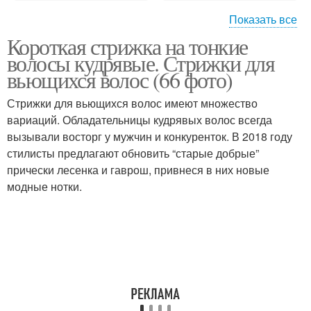
Показать все
Короткая стрижка на тонкие
Идеи для стрижки
Вьющиеся волосы
волосы кудрявые. Стрижки для
вьющихся волос (66 фото)
Стрижки для вьющихся волос имеют множество
вариаций. Обладательницы кудрявых волос всегда
Волнистые волосы
Красивые стрижки
вызывали восторг у мужчин и конкуренток. В 2018 году
стилисты предлагают обновить “старые добрые”
прически лесенка и гаврош, привнеся в них новые
модные нотки.
Кудрявые волосы
Короткие стрижки
Стрижки на кудрявые
Стрижки для полных
волосы
женщин