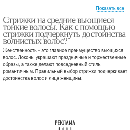
Показать все
Стрижки на средние вьющиеся
Стрижки для пушистых
Стрижки на пушистые
тонкие волосы. Как с помощью
волос
волосы
стрижки подчеркнуть достоинства
волнистых волос?
Стрижки на вьющиеся
Стрижки на длинные
Женственность – это главное преимущество вьющихся
волосы
волосы
волос. Локоны украшают праздничные и торжественные
образы, а также делают повседневный стиль
романтичным. Правильный выбор стрижки подчеркивает
достоинства волос и лица женщины.
Стрижки для вьющихся
Стрижки для кудрявых
волос
волос
Пушистые волосы
Пышные волосы