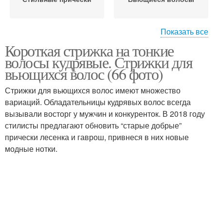
Показать все
Короткая стрижка на тонкие
Волнистые волосы
Кудрявые волосы
волосы кудрявые. Стрижки для
вьющихся волос (66 фото)
Стрижки для вьющихся волос имеют множество
Стрижки на кудрявые
Стрижки для пушистых
вариаций. Обладательницы кудрявых волос всегда
волосы
волос
вызывали восторг у мужчин и конкуренток. В 2018 году
стилисты предлагают обновить “старые добрые”
прически лесенка и гаврош, привнеся в них новые
модные нотки.
Стрижки на пушистые
Стрижки на вьющиеся
волосы
волосы
Прически для круглого
Лица с короткими
лица
волосами