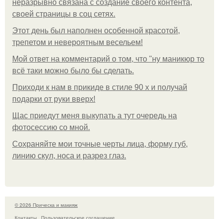
неразрывно связана с создание своего контента,
своей страницы в соц сетях.
Этот день был наполнен особенной красотой,
трепетом и невероятным весельем!
Мой ответ на комментарий о том, что "ну маникюр то
всё таки можно было бы сделать.
Приходи к нам в прикиде в стиле 90 х и получай
подарки от руки вверх!
Щас приедут меня выкупать а тут очередь на
фотосессию со мной.
Сохраняйте мои точные черты лица, форму губ,
линию скул, носа и разрез глаз.
© 2026 Прическа и макияж
Контакты
Пользовательское соглашение