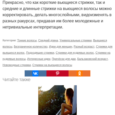
Прекрасно, что как короткие вьющиеся стрижки, так и
средние и длинные стрижки на вьющиеся волосы можно
корректировать, делать многослойными, видоизменять в
разных ракурсах, придавая им более молодежные и
нетривиальные интерпретации.
Категории:
Тонкие волосы
,
Средний длина
,
Универсальные стрижки
,
Вьющиеся
волосы
,
Безграничное количество
,
Идеи для женщин
,
Разный возраст
,
Стрижки для
вьющихся волос
,
Подходящие стрижки
,
Стрижки для кудрявых волос
,
Стрижки на
кудрявые волосы
,
Интересные идеи
,
Причёски для дам
,
Бальзаковский возраст
,
Новомодные стрижки
,
Стрижки на вьющиеся волосы
Читайте также