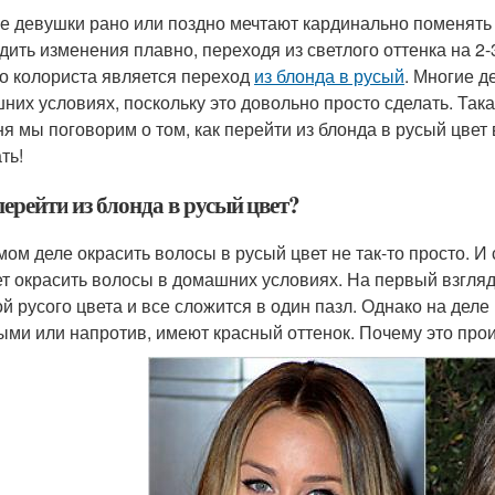
е девушки рано или поздно мечтают кардинально поменять 
дить изменения плавно, переходя из светлого оттенка на 
о колориста является переход
из блонда в русый
. Многие 
них условиях, поскольку это довольно просто сделать. Так
ня мы поговорим о том, как перейти из блонда в русый цвет 
ть!
ерейти из блонда в русый цвет?
мом деле окрасить волосы в русый цвет не так-то просто. И
т окрасить волосы в домашних условиях. На первый взгляд,
ой русого цвета и все сложится в один пазл. Однако на деле
ыми или напротив, имеют красный оттенок. Почему это про