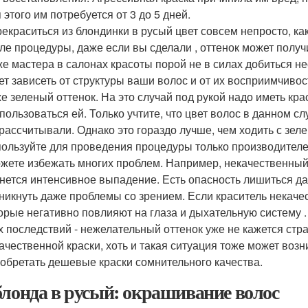
 этого им потребуется от 3 до 5 дней.
екраситься из блондинки в русый цвет совсем непросто, как
ле процедуры, даже если вы сделали , оттенок может получи
е мастера в салонах красоты порой не в силах добиться не
ет зависеть от структуры ваши волос и от их восприимчиво
е зеленый оттенок. На это случай под рукой надо иметь кра
пользоваться ей. Только учтите, что цвет волос в данном сл
рассчитывали. Однако это гораздо лучше, чем ходить с зе
ользуйте для проведения процедуры только производителей
жете избежать многих проблем. Например, некачественный 
нется интенсивное выпадение. Есть опасность лишиться да
никнуть даже проблемы со зрением. Если краситель некаче
орые негативно повлияют на глаза и дыхательную систему .
х последствий - нежелательный оттенок уже не кажется с
ачественной краски, хоть и такая ситуация тоже может возн
обретать дешевые краски сомнительного качества.
блонда в русый: окрашивание волос