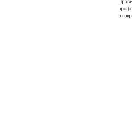
Прави
профе
от ок