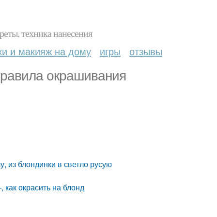
реты, техника нанесения
ки и макияж на дому
игры
отзывы
Правила окрашивания
я
у, из блондинки в светло русую
, как окрасить на блонд