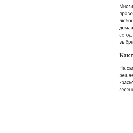
Многи
прово
любог
домаш
сегод
выбра
Как п
На са
решае
краск
зелен