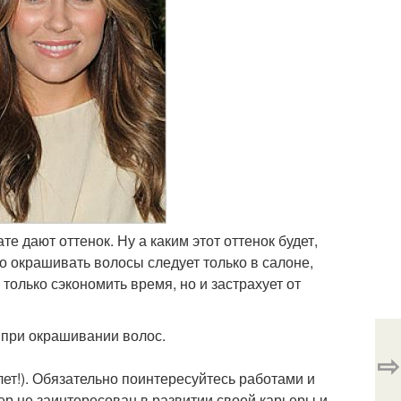
е дают оттенок. Ну а каким этот оттенок будет,
то окрашивать волосы следует только в салоне,
только сэкономить время, но и застрахует от
 при окрашивании волос.
⇨
лет!). Обязательно поинтересуйтесь работами и
ер не заинтересован в развитии своей карьеры и