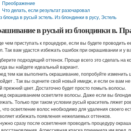
Преображение
Что делать, если результат разочаровал
з блонда в русый эстель. Из блондинки в русу, Эстель
ашивание в русый из блондинки в. П
е чем приступать к процедуре, если вы будете проводить е
л. Так вам удастся избежать ошибок при окрашивании и у в
берите подходящий оттенок. Проще всего это сделать на 
огда вы найдете идеальный вариант.
ед тем как выполнить окрашивание, попробуйте изменить ц
ойдет . Так вы оцените свой новый имидж, и если он вам не
й прежний цвет. Достаточно будет просто помыть волосы.
ед окрашиванием осветлите волосы. Даже если вы блондин
ежать. Только при таком условии русый краситель ляжет ров
, что осветление волос необходимо для удаления своего ес
воляет избежать появления нежелаемых оттенков.
нужно сразу после осветления проводить процедуру окраши
 восстановления. Агрессивная краска причинила им вред, 