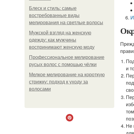
Блеск и стиль: самые
востребованные виды
И
мелирования на светлые волосы
Окр
Мужской взгляд на женскую
одежду: как мужчины
Прежд
воспринимают женскую моду
прави
Профессиональное мелирование
Под
русых волос с помощью чёлки
и т
Мелкое мелирование на короткую
Пер
стрижку: подход к уходу за
под
волосами
сво
Пер
изб
том
поз
Не 
для