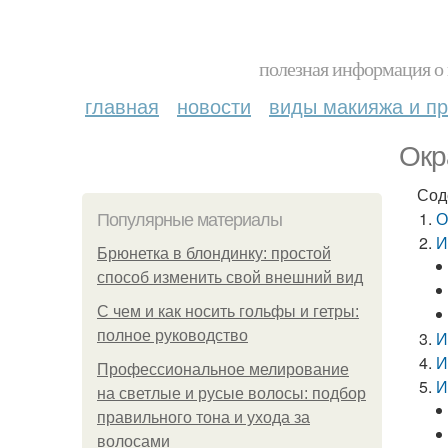
полезная информация о 
главная
новости
виды макияжа и пр
Окр
Сод
О
Популярные материалы
И
Брюнетка в блондинку: простой
способ изменить свой внешний вид
С чем и как носить гольфы и гетры:
полное руководство
И
И
Профессиональное мелирование
И
на светлые и русые волосы: подбор
правильного тона и ухода за
волосами