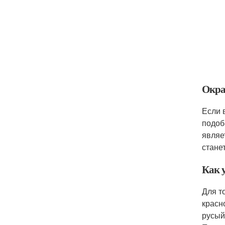
Окра
Если 
подоб
являе
стане
Как у
Для то
красн
русый