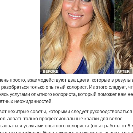
чень просто, взаимодействуют два цвета, которые в результат
 разобраться только опытный колорист. Из этого следует, ч
уясь услугами опытного колориста, который поможет вам не 
ятных неожиданностей.
 вот нехитрые советы, которыми следует руководствоваться
пользовать только профессиональные краски для волос.
льзоваться услугами опытного колориста (опыт работы от 5 
отрите портфолио. Если такового не окажется, значит, маст