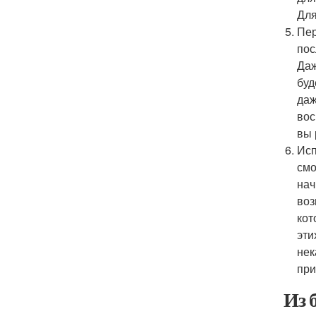
Для
Пер
пос
Даж
буд
даж
вос
вы 
Исп
смо
нач
воз
кот
эти
нек
при
Из 