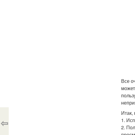
Все о
может
польз
непри
Итак,
⇦
1. Ис
2. По
просм