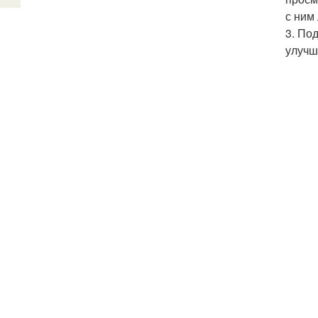
с ним
3. По
улучш