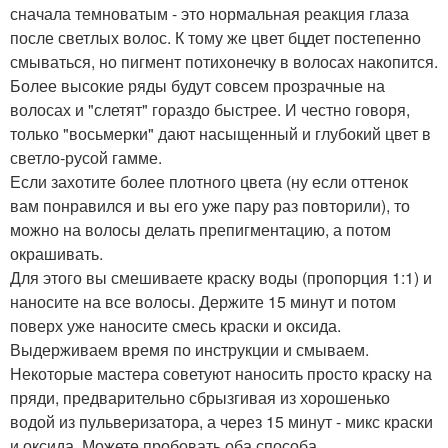
сначала темноватым - это нормальная реакция глаза
после светлых волос. К тому же цвет бцдет постепенно
смываться, но пигмент потихонечку в волосах накопится.
Более высокие ряды будут совсем прозрачные на
волосах и "слетят" гораздо быстрее. И честно говоря,
только "восьмерки" дают насыщенный и глубокий цвет в
светло-русой гамме.
Если захотите более плотного цвета (ну если оттенок
вам понравился и вы его уже пару раз повторили), то
можно на волосы делать препигментацию, а потом
окрашивать.
Для этого вы смешиваете краску воды (пропорция 1:1) и
наносите на все волосы. Держите 15 минут и потом
поверх уже наносите смесь краски и оксида.
Выдерживаем время по инструкции и смываем.
Некоторые мастера советуют наносить просто краску на
пряди, предварительно сбрызгивая из хорошенько
водой из пульверизатора, а через 15 минут - микс краски
и оксида. Можете пробовать оба способа.