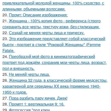
привлекательной молодой женщины, 100% сходство, с
длинными, объемными волосами.
20.
Промт: Описание изображения:
21.
Женщина - 100% копия фото - референса (строго
сохранить все черты, текстуру кожи, без стилизации.
22.
Создай не меняя черты лица и прическу.
23.
Это изображение представляет собой классический
бьюти - портрет в стиле "Роковой Женщины" (Femme
Fatale.
24.
Преобразуй моё фото в кинематографический
портрет под дождём, сохранив мои черты лица, возраст,
пол и внешность.
25.
Не меняй черты лица.
26.
Женщина 32 года, в классической форме медсестры,
характерной для середины XX века (примерно 1940-
1950-х годов.
27.
Пора разбить пару яичек, Джек!
28.
Промпт 1: вертикальная 9: 16.
29.
Фотосессия "под ключ.