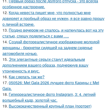
11.
Первый образ после долгого отпуска - это всегда
особенное настроение.
12.
Когда невеста пишет мне, что полностью мне
доверяет и пробный образ не нужен, я все равно прошу
о личной встрече.
13.
Поздно вечером не спалось, и наткнулась вот на эту
статью, спешу поделиться с вами ….
14.
Создай фотореалистичное изображение молодой
женщины - брюнетки сидящей на заднем сиденье
автомобиля ночью.
15.
Эти элегантные серьги станут идеальным
дополнением вашего образа, подчеркнув вашу
утонченность и вкус.
16.
Как сделать так же?
17.
050526: Met Gala 2026 лучшее фото Карины с Met
Gala.
18.
Гиперреалистичное фото Instagram, 3: 4. летний
волшебный кадр, золотой час.
19.
Высококачественный крупный план (портрет)