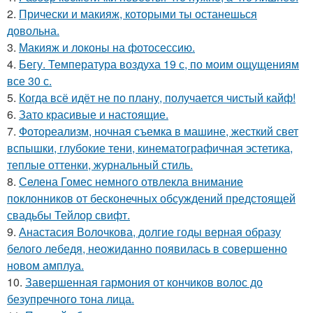
2.
Прически и макияж, которыми ты останешься
довольна.
3.
Макияж и локоны на фотосессию.
4.
Бегу. Температура воздуха 19 с, по моим ощущениям
все 30 с.
5.
Когда всё идёт не по плану, получается чистый кайф!
6.
Зато красивые и настоящие.
7.
Фотореализм, ночная съемка в машине, жесткий свет
вспышки, глубокие тени, кинематографичная эстетика,
теплые оттенки, журнальный стиль.
8.
Селена Гомес немного отвлекла внимание
поклонников от бесконечных обсуждений предстоящей
свадьбы Тейлор свифт.
9.
Анастасия Волочкова, долгие годы верная образу
белого лебедя, неожиданно появилась в совершенно
новом амплуа.
10.
Завершенная гармония от кончиков волос до
безупречного тона лица.