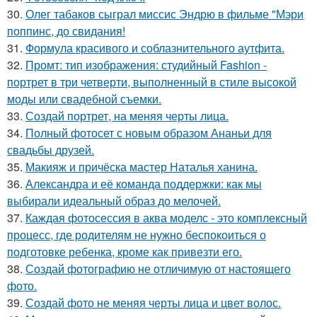
30.
Олег табаков сыграл миссис Эндрю в фильме "Мэри
поппинс, до свидания!
31.
Формула красивого и соблазнительного аутфита.
32.
Промт: тип изображения: студийный Fashion -
портрет в три четверти, выполненный в стиле высокой
моды или свадебной съемки.
33.
Создай портрет, на меняя черты лица.
34.
Полный фотосет с новым образом Ананьи для
свадьбы друзей.
35.
Макияж и причёска мастер Наталья ханина.
36.
Александра и её команда поддержки: как мы
выбирали идеальный образ до мелочей.
37.
Каждая фотосессия в аква моделс - это комплексный
процесс, где родителям не нужно беспокоиться о
подготовке ребенка, кроме как привезти его.
38.
Создай фотографию не отличимую от настоящего
фото.
39.
Создай фото не меняя черты лица и цвет волос.