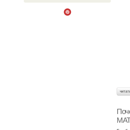
читат
Поч
МА