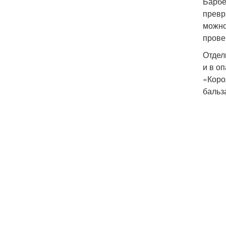
Барбе
превр
можно
прове
Отдел
и в о
«Коро
бальз