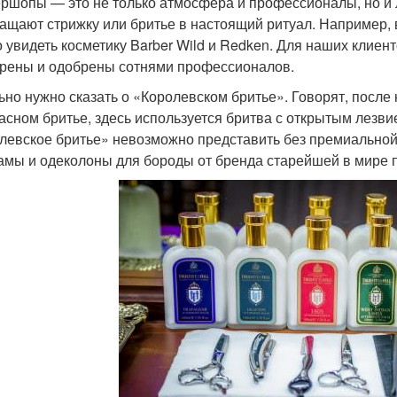
ршопы — это не только атмосфера и профессионалы, но и 
ащают стрижку или бритье в настоящий ритуал. Например, 
 увидеть косметику Barber Wild и Redken. Для наших клиен
рены и одобрены сотнями профессионалов.
ьно нужно сказать о «Королевском бритье». Говорят, после 
пасном бритье, здесь используется бритва с открытым лезви
левское бритье» невозможно представить без премиальной ко
амы и одеколоны для бороды от бренда старейшей в мире 