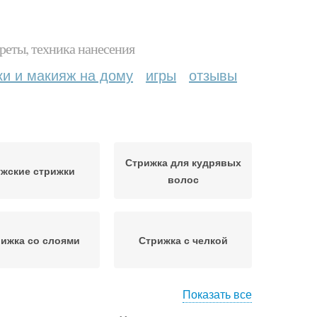
реты, техника нанесения
ки и макияж на дому
игры
отзывы
Стрижка для кудрявых
жские стрижки
волос
ижка со слоями
Стрижка с челкой
Показать все
жка в барбершопе
Стрижка под насадку