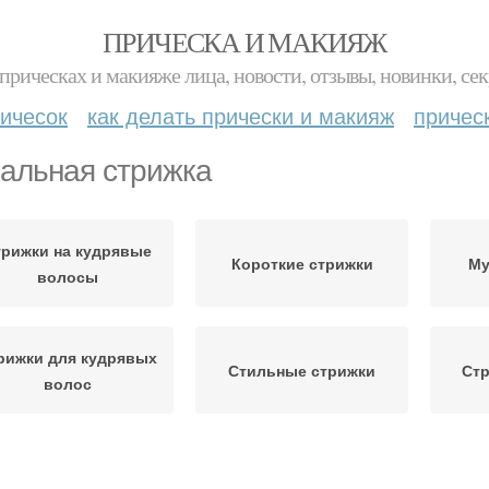
ПРИЧЕСКА И МАКИЯЖ
прическах и макияже лица, новости, отзывы, новинки, сек
ичесок
как делать прически и макияж
причес
альная стрижка
трижки на кудрявые
Короткие стрижки
Му
волосы
рижки для кудрявых
Стильные стрижки
Стр
волос
рижки для вьющихся
Стрижки для волнистых
Стри