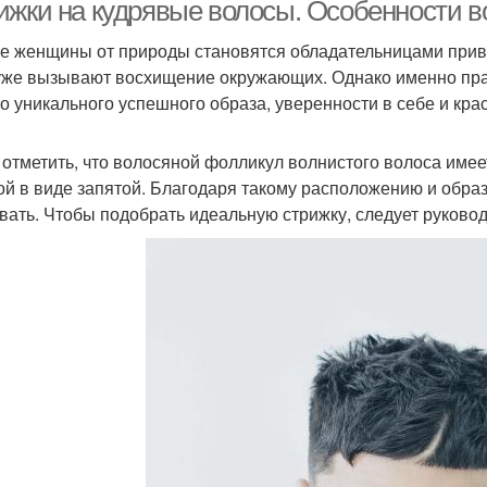
волос
волос
ижки на кудрявые волосы. Особенности в
е женщины от природы становятся обладательницами прив
уже вызывают восхищение окружающих. Однако именно пра
Модные стрижки
Стрижки для женщин
Ст
о уникального успешного образа, уверенности в себе и кра
 отметить, что волосяной фолликул волнистого волоса имее
й в виде запятой. Благодаря такому расположению и образ
равильная стрижка
Мужская стрижка
Иде
вать. Чтобы подобрать идеальную стрижку, следует руков