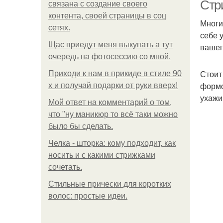
Стр
связана с создание своего
контента, своей страницы в соц
Многи
сетях.
себе 
Щас приедут меня выкупать а тут
вашег
очередь на фотосессию со мной.
Стоит
Приходи к нам в прикиде в стиле 90
формо
х и получай подарки от руки вверх!
П
ухажи
Мой ответ на комментарий о том,
что "ну маникюр то всё таки можно
было бы сделать.
Челка - шторка: кому подходит, как
носить и с какими стрижками
сочетать.
Стильные прически для коротких
волос: простые идеи.