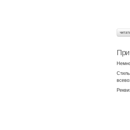
читат
Прич
Немно
Стиль
всево
Рекви