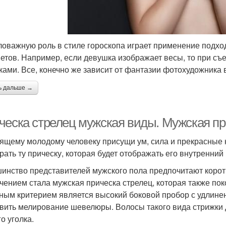
оважную роль в стиле гороскопа играет применение подхо
етов. Например, если девушка изображает весы, то при съе
ками. Все, конечно же зависит от фантазии фотохудожника 
ь дальше →
ческа стрелец мужская виды. Мужская пр
ящему молодому человеку присущи ум, сила и прекрасные к
рать ту прическу, которая будет отображать его внутренний
инство представителей мужского пола предпочитают коротк
чением стала мужская прическа стрелец, которая также пок
ным критерием является высокий боковой пробор с удлине
вить мелирование шевелюры. Волосы такого вида стрижки д
о уголка.