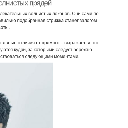
олнистых прядей
лекательных волнистых локонов. Они сами по
вильно подобранная стрижка станет залогом
рижка по знаку
Стрижки по знаку
соты.
т явные отличия от прямого – выражается это
уются кудри, за которыми следует бережно
альный вариант
Стрижка с легендой
одствоваться следующими моментами.