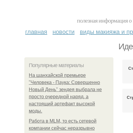
полезная информация о 
главная
новости
виды макияжа и пр
Иде
Популярные материалы
С
На шанхайской премьере
"Человека - Паука: Совершенно
Новый День" зендея выбрала не
просто очередной наряд, а
Ст
настоящий артефакт высокой
моды.
Работа в MLM, то есть сетевой
Ст
компании сейчас неразрывно