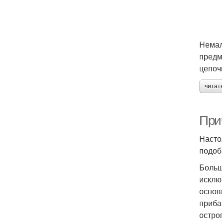
Немал
предм
цепоч
читат
При
Насто
подоб
Больш
исклю
основ
приба
острог