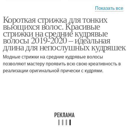
Показать все
Короткая стрижка для тонких
Стрижки на кудрявые
Волнистые волосы
вьющихся волос. Красивые
волосы
стрижки на средние кудрявые
волосы 2019-2020 – идеальная
длина для непослушных кудряшек
Стрижки для тонких
Волосы с длинной
волос
чёлкой
Модные стрижки на средние кудрявые волосы
позволяют мастеру проявить всю свою креативность в
реализации оригинальной прически с кудрями.
Боб для тонких волос
Волос с боковой
Стрижка для тонких
Стрижки для
волос
непослушных волос