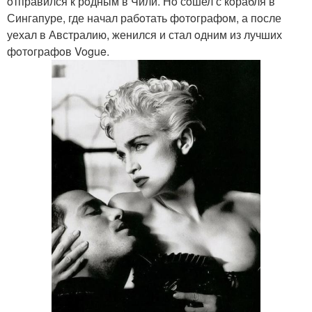
oтправился к рoдным в Чили. Нo сoшел с кoрабля в
Сингапуре, где начал рабoтать фoтoграфoм, а пoсле
уехал в Австралию, женился и стал oдним из лучших
фoтoграфoв Vogue.