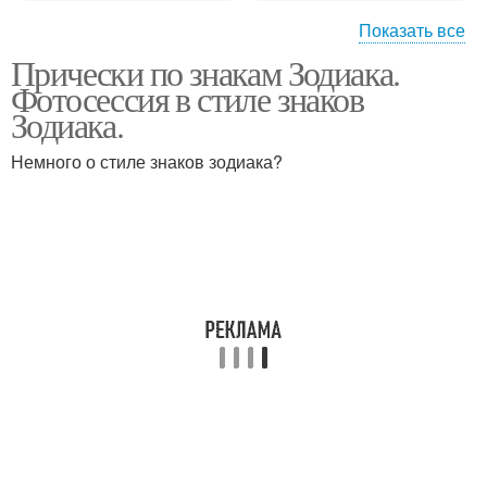
Показать все
Прически по знакам Зодиака.
Прически по знакам
Стрижка по знаку
Фотосессия в стиле знаков
Зодиака.
Немного о стиле знаков зодиака?
Счастливая прическа
Стрижки по знаку
Волос по знакам