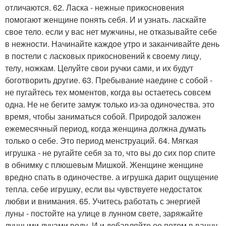
отличаются. 62. Ласка - нежные прикосновения
помогают женщине понять себя. И и узнать. ласкайте
свое тело. если у вас нет мужчины, не отказывайте себе
в нежности. Начинайте каждое утро и заканчивайте день
в постели с ласковых прикосновений к своему лицу,
телу, ножкам. Целуйте свои ручки сами, и их будут
боготворить другие. 63. Пребывание наедине с собой -
не пугайтесь тех моментов, когда вы остаетесь совсем
одна. Не не бегите замуж только из-за одиночества. это
время, чтобы заниматься собой. Природой заложен
ежемесячный период, когда женщина должна думать
только о себе. Это период менструаций. 64. Мягкая
игрушка - не ругайте себя за то, что вы до сих пор спите
в обнимку с плюшевым Мишкой. Женщине женщине
вредно спать в одиночестве. а игрушка дарит ощущение
тепла. себе игрушку, если вы чувствуете недостаток
любви и внимания. 65. Учитесь работать с энергией
луны - постойте на улице в лунном свете, заряжайте
лунными лучами воду. И и добавляйте ее потом в ванну.