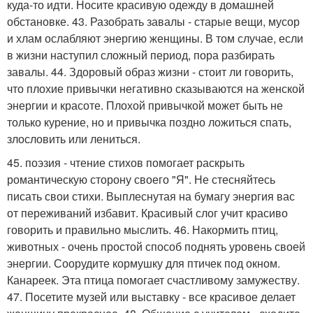
куда-то идти. Носите красивую одежду в домашней
обстановке. 43. Разобрать завалы - старые вещи, мусор
и хлам ослабляют энергию женщины. В том случае, если
в жизни наступил сложный период, пора разбирать
завалы. 44. Здоровый образ жизни - стоит ли говорить,
что плохие привычки негативно сказываются на женской
энергии и красоте. Плохой привычкой может быть не
только курение, но и привычка поздно ложиться спать,
злословить или лениться.
45. поэзия - чтение стихов помогает раскрыть
романтическую сторону своего "Я". Не стесняйтесь
писать свои стихи. Выплеснутая на бумагу энергия вас
от переживаний избавит. Красивый слог учит красиво
говорить и правильно мыслить. 46. Накормить птиц,
животных - очень простой способ поднять уровень своей
энергии. Соорудите кормушку для птичек под окном.
Канареек. Эта птица помогает счастливому замужеству.
47. Посетите музей или выставку - все красивое делает