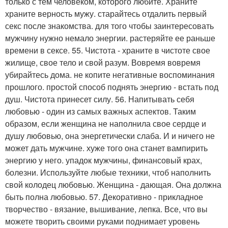
только с тем человеком, которого любите. Храните
храните верность мужу. старайтесь отдалить первый
секс после знакомства. для того чтобы заинтересовать
мужчину нужно немало энергии. растеряйте ее раньше
времени в сексе. 55. Чистота - храните в чистоте свое
жилище, свое тело и свой разум. Вовремя вовремя
убирайтесь дома. не копите негативные воспоминания
прошлого. простой способ поднять энергию - встать под
душ. Чистота принесет силу. 56. Напитывать себя
любовью - один из самых важных аспектов. Таким
образом, если женщина не наполнила свое сердце и
душу любовью, она энергетически слаба. И и ничего не
может дать мужчине. хуже того она станет вампирить
энергию у него. упадок мужчины, финансовый крах,
болезни. Используйте любые техники, чтоб наполнить
свой колодец любовью. Женщина - дающая. Она должна
быть полна любовью. 57. Декоративно - прикладное
творчество - вязание, вышивание, лепка. Все, что вы
можете творить своими руками поднимает уровень