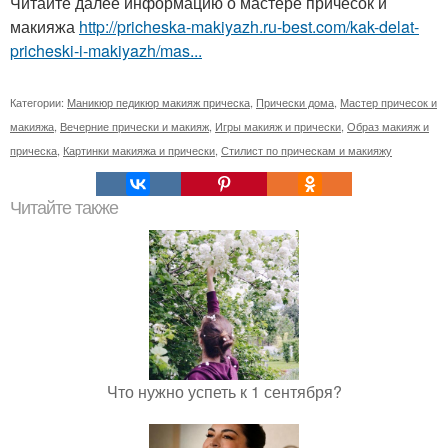
Читайте далее информацию о мастере причесок и
макияжа
http://pricheska-makiyazh.ru-best.com/kak-delat-
pricheski-i-makiyazh/mas...
Категории:
Маникюр педикюр макияж прическа
,
Прически дома
,
Мастер причесок и
макияжа
,
Вечерние прически и макияж
,
Игры макияж и прически
,
Образ макияж и
прическа
,
Картинки макияжа и прически
,
Стилист по прическам и макияжу
Читайте также
Что нужно успеть к 1 сентября?