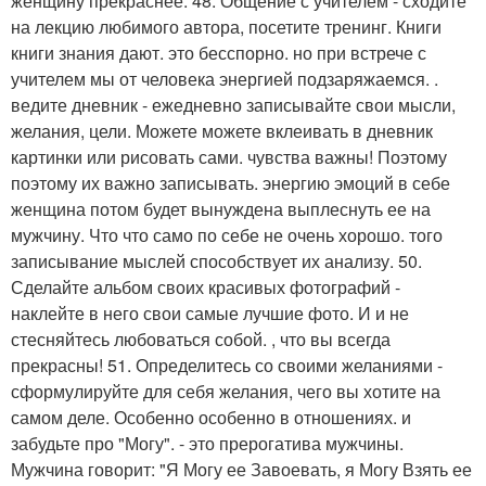
женщину прекраснее. 48. Общение с учителем - сходите
на лекцию любимого автора, посетите тренинг. Книги
книги знания дают. это бесспорно. но при встрече с
учителем мы от человека энергией подзаряжаемся. .
ведите дневник - ежедневно записывайте свои мысли,
желания, цели. Можете можете вклеивать в дневник
картинки или рисовать сами. чувства важны! Поэтому
поэтому их важно записывать. энергию эмоций в себе
женщина потом будет вынуждена выплеснуть ее на
мужчину. Что что само по себе не очень хорошо. того
записывание мыслей способствует их анализу. 50.
Сделайте альбом своих красивых фотографий -
наклейте в него свои самые лучшие фото. И и не
стесняйтесь любоваться собой. , что вы всегда
прекрасны! 51. Определитесь со своими желаниями -
сформулируйте для себя желания, чего вы хотите на
самом деле. Особенно особенно в отношениях. и
забудьте про "Могу". - это прерогатива мужчины.
Мужчина говорит: "Я Могу ее Завоевать, я Могу Взять ее