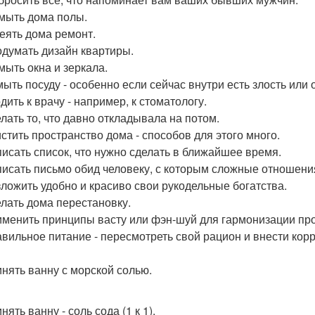
мыть дома полы.
теять дома ремонт.
одумать дизайн квартиры.
мыть окна и зеркала.
мыть посуду - особенно если сейчас внутри есть злость или 
дить к врачу - например, к стоматологу.
елать то, что давно откладывала на потом.
истить пространство дома - способов для этого много.
писать список, что нужно сделать в ближайшее время.
писать письмо обид человеку, с которым сложные отношени
зложить удобно и красиво свои рукодельные богатства.
елать дома перестановку.
именить принципы васту или фэн-шуй для гармонизации пр
авильное питание - пересмотреть свой рацион и внести кор
инять ванну с морской солью.
нять ванну - соль сода (1 к 1).