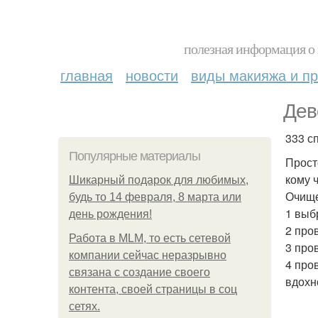
полезная информация о 
главная
новости
виды макияжа и пр
Дев
333 с
Популярные материалы
Прост
кому ч
Шикарный подарок для любимых,
Очище
будь то 14 февраля, 8 марта или
1 выб
день рождения!
2 про
Работа в MLM, то есть сетевой
3 про
компании сейчас неразрывно
4 про
связана с создание своего
вдохн
контента, своей страницы в соц
сетях.