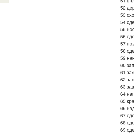
51 вп
52 де
53 схо
54 сд
55 но
56 сд
57 по
58 сд
59 на
60 за
61 за
62 за
63 за
64 на
65 кр
66 на
67 сд
68 сд
69 сде