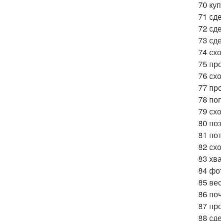
70 ку
71 сде
72 сд
73 сд
74 схо
75 пр
76 сх
77 про
78 по
79 сх
80 по
81 по
82 схо
83 хв
84 фо
85 ве
86 по
87 пр
88 сд