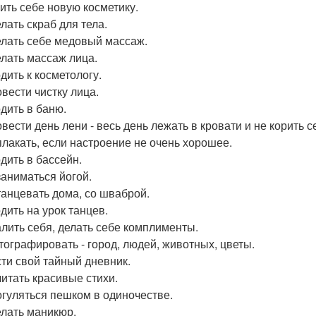
пить себе новую косметику.
лать скраб для тела.
елать себе медовый массаж.
елать массаж лица.
дить к косметологу.
овести чистку лица.
одить в баню.
вести день лени - весь день лежать в кровати и не корить се
плакать, если настроение не очень хорошее.
одить в бассейн.
заниматься йогой.
танцевать дома, со шваброй.
дить на урок танцев.
алить себя, делать себе комплименты.
тографировать - город, людей, животных, цветы.
сти свой тайный дневник.
читать красивые стихи.
огуляться пешком в одиночестве.
елать маникюр.