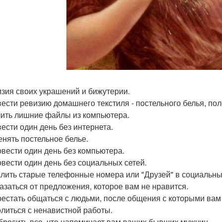
изия своих украшений и бижутерии.
вести ревизию домашнего текстиля - постельного белья, пол
лить лишние файлы из компьютера.
вести один день без интернета.
енять постельное белье.
овести один день без компьютера.
овести один день без социальных сетей.
алить старые телефонные номера или "Друзей" в социальных
казаться от предложения, которое вам не нравится.
рестать общаться с людьми, после общения с которыми вам
олиться с ненавистной работы.
бросить все, что напоминает вам ваших бывших мужчин.