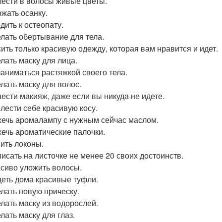
лести в волосы живые цветы.
ржать осанку.
дить к остеопату.
елать обертывание для тела.
сить только красивую одежду, которая вам нравится и идет.
елать маску для лица.
заниматься растяжкой своего тела.
елать маску для волос.
нести макияж, даже если вы никуда не идете.
плести себе красивую косу.
жечь аромалампу с нужным сейчас маслом.
жечь ароматические палочки.
вить локоны.
писать на листочке не менее 20 своих достоинств.
асиво уложить волосы.
деть дома красивые туфли.
елать новую прическу.
елать маску из водорослей.
лать маску для глаз.