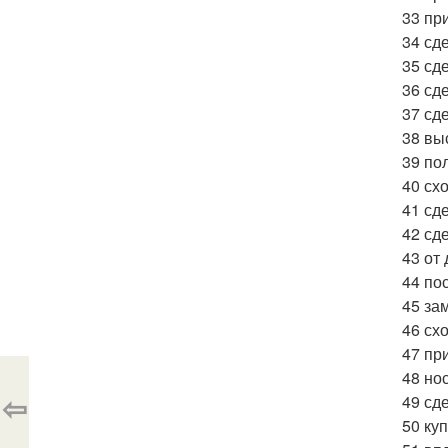
33 пр
34 сд
35 сде
36 сде
37 сд
38 вы
39 по
40 сх
41 сд
42 сд
43 от
44 по
45 за
46 сх
47 пр
48 но
⇦
49 сд
50 ку