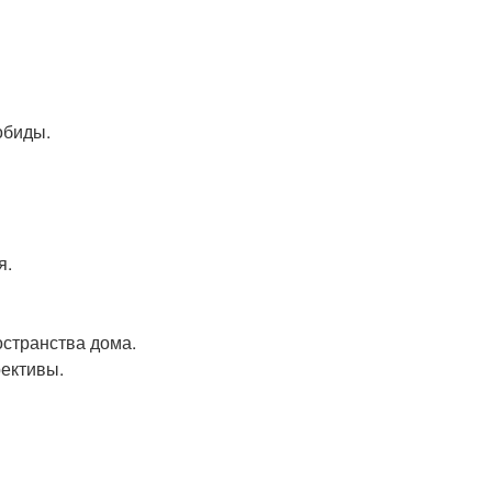
обиды.
я.
остранства дома.
рективы.