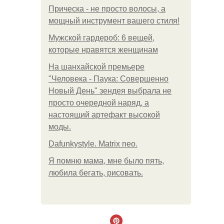
Прическа - не просто волосы, а
мощный инструмент вашего стиля!
Мужской гардероб: 6 вещей,
которые нравятся женщинам
На шанхайской премьере
"Человека - Паука: Совершенно
Новый День" зендея выбрала не
просто очередной наряд, а
настоящий артефакт высокой
моды.
Dafunkystyle. Matrix neo.
Я помню мама, мне было пять,
любила бегать, рисовать.