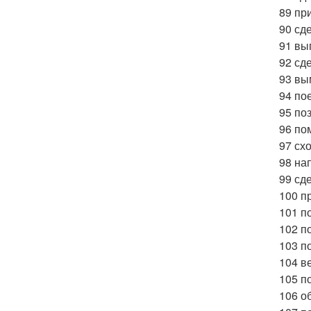
89 пр
90 сд
91 вы
92 сд
93 вы
94 по
95 по
96 по
97 сх
98 на
99 сд
100 п
101 п
102 п
103 п
104 ве
105 п
106 об