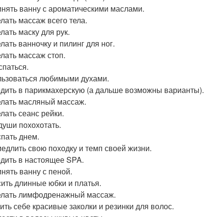
инять ванну с ароматическими маслами.
елать массаж всего тела.
лать маску для рук.
лать ванночку и пилинг для ног.
елать массаж стоп.
спаться.
льзоваться любимыми духами.
одить в парикмахерскую (а дальше возможны варианты).
елать масляный массаж.
елать сеанс рейки.
 души похохотать.
спать днем.
медлить свою походку и темп своей жизни.
одить в настоящее SPA.
инять ванну с пеной.
сить длинные юбки и платья.
елать лимфодренажный массаж.
пить себе красивые заколки и резинки для волос.