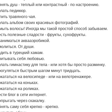
инять душ - теплый или контрастный - по настроению.
елать педикюр.
пить травяного чая.
елать альбом своих красивых фотографий.
мыть волосы! Иногда мы такой простой способ забываем.
есть полезные сладости - фрукты, сухофрукты.
заниматься аквааэробикой.
молиться. От души.
одить в турецкий хамам.
питывать себя любовью.
елать гимнастику для тела - или хотя бы просто разминку.
рогуляться быстрым шагом минут тридцать.
окататься на велосипеде - или на велотренажере.
окататься на коньках.
окататься на роликах.
сти блог в сети интернет.
опрыгать через скакалку.
нять саму себя крепко - крепко.