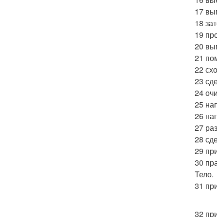
17 вы
18 за
19 пр
20 вы
21 по
22 схо
23 сд
24 оч
25 на
26 на
27 ра
28 сд
29 пр
30 пр
Тело.
31 пр
32 при