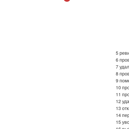
5 рев
6 про
7 уда
8 про
9 пом
10 пр
11 пр
12 уд
13 от
14 пе
15 ув
16 вы