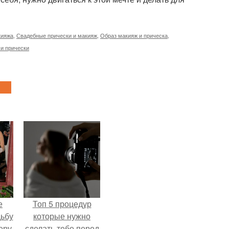
кияжа
,
Свадебные прически и макияж
,
Образ макияж и прическа
,
и прически
е
Топ 5 процедур
дьбу
которые нужно
еру
сделать тебе перед