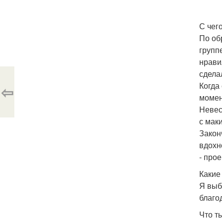
С чег
По об
групп
нрави
сдела
Когда
⇦
момен
Невес
с мак
Закон
вдохн
- прое
Какие
Я выб
благо
Что т