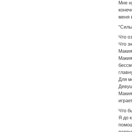
Мне н
конеч
меня 
"Силь
Что о
Что з
Макия
Макия
бессм
главн
Для м
Девуш
Макия
играе
Что б
Я до к
помощ
перву