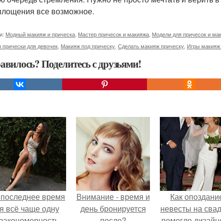
площения все возможное.
и:
Модный макияж и прическа
,
Мастер причесок и макияжа
,
Модели для причесок и ма
 прически для девочек
,
Макияж под прическу
,
Сделать макияж прическу
,
Игры макияж 
авилось? Поделитесь с друзьями!
 последнее время
Внимание - время и
Как опоздани
я всё чаще одну
день бронируется
невесты на сва
закономерность
после?
помогло дизайн