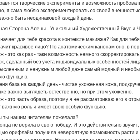
равятся творческие эксперименты и возможность пробовать
но, я сама люблю экспериментировать со своей внешностью
важно быть неодинаковой каждый день.
ная Сторона Алены - Уникальный Художественный Вкус и Ч
значает для тебя красота в контексте макияжа? Как для теб
начит красивое лицо? По анатомическим канонам оно, в пе
ж - это как раз - таки возможность немного скорректировать
ж, сделанный без учета индивидуальных особенностей лица
ысленным и ненужным любой даже самый модный и необыч
ую функцию.
еня база на каждый день - чистая ухоженная кожа, подкру
ке важно выглядеть естественно, но при этом ухоженно.
ж - это часть образа, поэтому я не рассматриваю его в отры
т важную роль и имеет свою особую функцию.
ы ты нашим читателям пожелала?
онца не верила в свою победу. И это действительно звучит, 
ью орифлэйм получила невероятную возможность расти и р
ю очередь стремления. Нужно не просто мечтать и верить в 