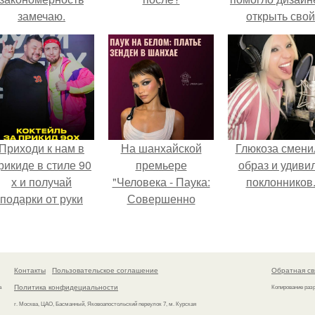
замечаю.
открыть свой
бренд.
Приходи к нам в
На шанхайской
Глюкоза смени
рикиде в стиле 90
премьере
образ и удиви
х и получай
"Человека - Паука:
поклонников
подарки от руки
Совершенно
вверх!
Новый День"
зендея выбрала не
просто очередной
наряд, а настоящий
Контакты
Пользовательское соглашение
Обратная св
артефакт высокой
Политика конфидециальности
а
Копирование раз
моды.
г. Москва, ЦАО, Басманный, Яковоапостольский переулок 7, м. Курская