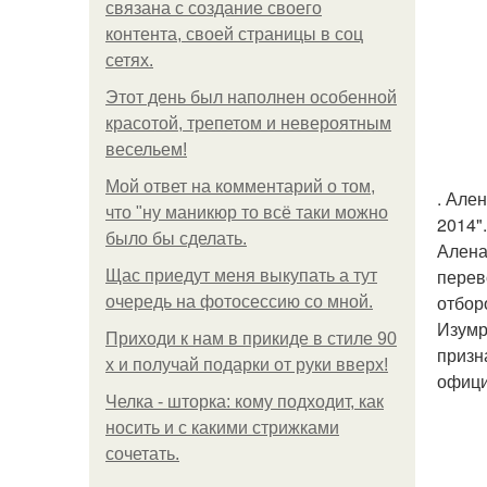
связана с создание своего
контента, своей страницы в соц
сетях.
Этот день был наполнен особенной
красотой, трепетом и невероятным
весельем!
Мой ответ на комментарий о том,
. Але
что "ну маникюр то всё таки можно
2014".
было бы сделать.
Алена
перев
Щас приедут меня выкупать а тут
отбор
очередь на фотосессию со мной.
Изумр
Приходи к нам в прикиде в стиле 90
призн
х и получай подарки от руки вверх!
офици
Челка - шторка: кому подходит, как
носить и с какими стрижками
сочетать.