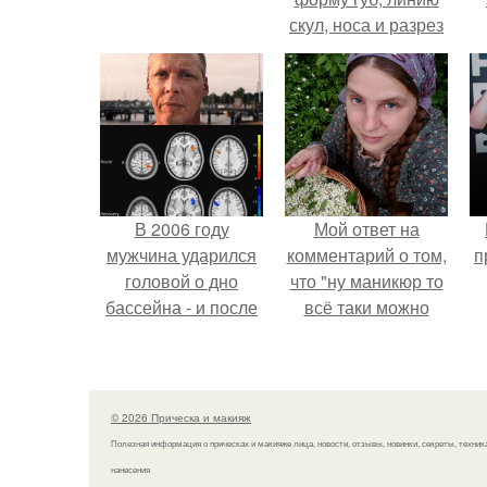
скул, носа и разрез
глаз.
В 2006 году
Мой ответ на
мужчина ударился
комментарий о том,
п
головой о дно
что "ну маникюр то
бассейна - и после
всё таки можно
этого его жизнь
было бы сделать.
изменилась самым
странным образом.
© 2026 Прическа и макияж
Полезная информация о прическах и макияже лица, новости, отзывы, новинки, секреты, техник
нанесения