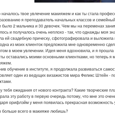
о началось твое увлечение макияжем и как ты стала проф
разованию я преподаватель начальных классов и семейный 
е было 2 мальчика и 30 девочек. Чем мы на переменах заним
лось и получалось очень неплохо - так, что однажды моя зн
ла ей свадебную прическу, сфотографировала и выложила в 
 одна из моих клиенток предложила мне одновременно сдела
том в моем увлечении. Идея меня вдохновила, и я прошла 
ты оставались моими основными клиентками, но теперь я мо
ияжем.
чив обучение в институте, я продолжала развиваться самос
овляет один из ведущих визажистов мира Феликс Штейн - п
ктами.
 у тебя ожидания от нового контракта? Какие творческие п
рала эту работу в первую очередь потому, что мне это очень
даря орифлэйм у меня появилась прекрасная возможность у
ы больше всего в макияже любишь?