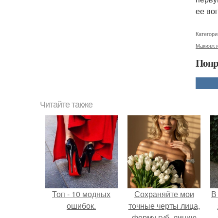
ее во
Категори
Макияж и
Понр
Читайте также
Топ - 10 модных
Сохраняйте мои
В
ошибок.
точные черты лица,
форму губ, линию