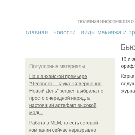
полезная информация о 
главная
новости
виды макияжа и пр
Бью
13 ию
орифл
Популярные материалы
Карье
На шанхайской премьере
ведущ
"Человека - Паука: Совершенно
журна
Новый День" зендея выбрала не
просто очередной наряд, а
настоящий артефакт высокой
моды.
Работа в MLM, то есть сетевой
компании сейчас неразрывно