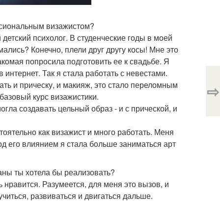
ессиональным визажистом?
детский психолог. В студенческие годы в моей
ались? Конечно, плели друг другу косы! Мне это
акомая попросила подготовить ее к свадьбе. Я
интернет. Так я стала работать с невестами.
ть и прическу, и макияж, это стало переломным
⇨
базовый курс визажистики.
гла создавать цельный образ - и с прической, и
тоятельно как визажист и много работать. Меня
од его влиянием я стала больше заниматься арт
ланы ты хотела бы реализовать?
 нравится. Разумеется, для меня это вызов, и
читься, развиваться и двигаться дальше.