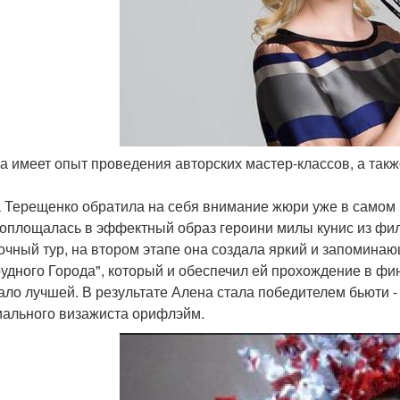
на имеет опыт проведения авторских мастер-классов, а так
 Терещенко обратила на себя внимание жюри уже в самом н
оплощалась в эффектный образ героини милы кунис из фи
очный тур, на втором этапе она создала яркий и запомина
удного Города", который и обеспечил ей прохождение в фи
ало лучшей. В результате Алена стала победителем бьюти -
ального визажиста орифлэйм.