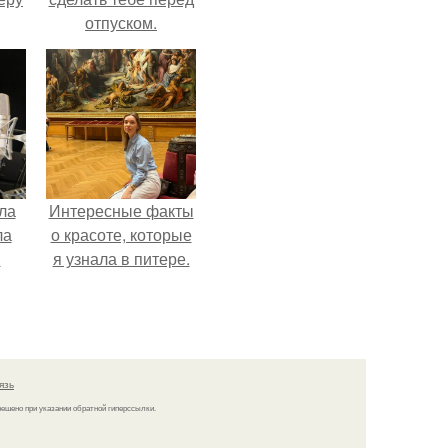
отпуском.
ла
Интересные факты
ла
о красоте, которые
.
я узнала в питере.
язь
решено при указании обратной гиперссылки.