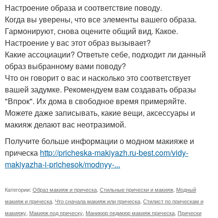
Настроение образа и соответствие поводу.
Когда вы уверены, что все элементы вашего образа.
Гармонируют, снова оцените общий вид. Какое.
Настроение у вас этот образ вызывает?
Какие ассоциации? Ответьте себе, подходит ли данный
образ выбранному вами поводу?
Что он говорит о вас и насколько это соответствует
вашей задумке. Рекомендуем вам создавать образы
"Впрок". Их дома в свободное время примеряйте.
Можете даже записывать, какие вещи, аксессуары и
макияж делают вас неотразимой.
Получите больше информации о модном макияже и
прическа
http://pricheska-makiyazh.ru-best.com/vidy-
makiyazha-i-prichesok/modnyy-...
Категории:
Образ макияж и прическа
,
Стильные прически и макияж
,
Модный
макияж и прическа
,
Что сначала макияж или прическа
,
Стилист по прическам и
макияжу
,
Макияж под прическу
,
Маникюр педикюр макияж прическа
,
Прически