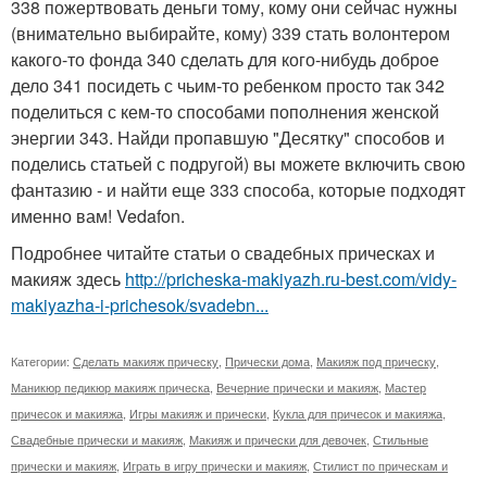
338 пожертвовать деньги тому, кому они сейчас нужны
(внимательно выбирайте, кому) 339 стать волонтером
какого-то фонда 340 сделать для кого-нибудь доброе
дело 341 посидеть с чьим-то ребенком просто так 342
поделиться с кем-то способами пополнения женской
энергии 343. Найди пропавшую "Десятку" способов и
поделись статьей с подругой) вы можете включить свою
фантазию - и найти еще 333 способа, которые подходят
именно вам! Vedafon.
Подробнее читайте статьи о свадебных прическах и
макияж здесь
http://pricheska-makiyazh.ru-best.com/vidy-
makiyazha-i-prichesok/svadebn...
Категории:
Сделать макияж прическу
,
Прически дома
,
Макияж под прическу
,
Маникюр педикюр макияж прическа
,
Вечерние прически и макияж
,
Мастер
причесок и макияжа
,
Игры макияж и прически
,
Кукла для причесок и макияжа
,
Свадебные прически и макияж
,
Макияж и прически для девочек
,
Стильные
прически и макияж
,
Играть в игру прически и макияж
,
Стилист по прическам и