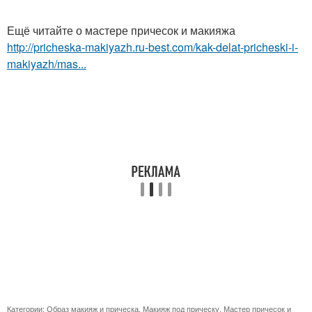
Ещё читайте о мастере причесок и макияжа
http://pricheska-makiyazh.ru-best.com/kak-delat-pricheski-i-
makiyazh/mas...
Категории:
Образ макияж и прическа
,
Макияж под прическу
,
Мастер причесок и