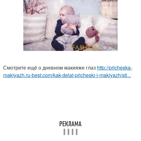
Смотрите ещё о дневном макияже глаз
http://pricheska-
makiyazh.ru-best.com/kak-delat-pricheski-i-makiyazh/sti...