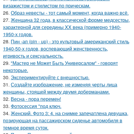
визажистом и стилистом по прическам.
26.
Образ невесты - тот самый момент, когда важно всё.
27.
Женщина 32 года, в классической форме медсестры,
характерной для середины XX века (примерно 1940-
1950-х годов.
28.
Пин -ап (pin - up) - это культовый американский стиль
1940-50-х годов, воспевающий женственность,
игривость и сексуальность.
29.
"Мастер не Может Быть Универсалом" - говорят
некоторые.
30.
Экспериментируйте с внешностью.
31.
Создайте изображение, не изменяя черты лица
женщины, стоящей между двумя доберманами.
32.
Весна - пора перемен!
33.
Фотосессия "под ключ.
34.
Женский. Фото 3: 4. на снимке запечатлена девушка,
позирующая на пассажирском сиденье автомобиля в
темное время суток.