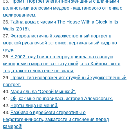
35.
Промт. Портрет элегантной женщины с длинными
волнистыми волосами медово - каштанового оттенка с
мелированием.
36.
Тайна дома с часами The House With a Clock in Its
Walls (2018).
37.
Фотореалистичный художественный портрет в
морской русалочьей эстетике, вертикальный кадр по
грудь.
38.
В 2002 году Гвинет пэлтроу пришла на главную
кинопремию мира не за статуэткой, а за Хайпом - хотя
тогда такого слова еще не знали.
39.
Промт: тип изображения: студийный художественный
портрет.
40.
Мари слыла "Серой Мышкой".
41.
Ой, как мне понравилась история Алемасовых.
42.
Черты лица не меняй.
43.
Разбиваю вдребезги стереотипы о
нефотогеничность, зажатости и стеснения перед
камерой!