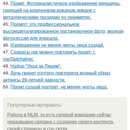
44.
Промт. Фотореалистичное изображение женщины,
сидящей на коричневом кожаном диване с
металлическими гвоздями по периметру.
45.
Промпт: это профессиональное
высокодетализированное постановочное фото, модная
фотосессия для журнала.
46.
Изображение не меняя черты лица создай.
47.
Сервисы где можно повторить промт: t.
me/Gptchatnei.
48.
Набор "Уход за Лицом".
49.
Дочь гвинет пэлтроу повторила модный образ
актрисы 29-летней давности.
50.
Промт создай портрет, не меняя черты лица.
Популярные материалы
Работа в MLM, то есть сетевой компании сейчас
неразрывно связана с создание своего контента,
своей страницы в соц сетях.