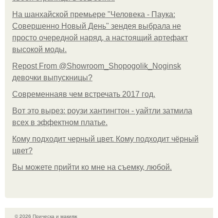
На шанхайской премьере "Человека - Паука:
Совершенно Новый День" зендея выбрала не
просто очередной наряд, а настоящий артефакт
высокой моды.
Repost From @Showroom_Shopogolik_Noginsk
девочки выпускницы?
Современнаяв чем встречать 2017 год.
Вот это вырез: роузи хантингтон - уайтли затмила
всех в эффектном платьe.
Кому подходит черный цвет. Кому подходит чёрный
цвет?
Вы можете прийти ко мне на съемку, любой.
© 2026 Прическа и макияж