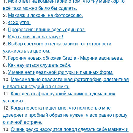
1.
Мой ответ на комментарий о том, что "ну маникюр то
всё таки можно было бы сделать.
2.
Макияж и локоны на фотосессию.
3.
4: 30 утра.
4.
Профессия: впиши здесь один раз.
5.
Ида галич вышла замуж!
6.
Выбор светлого оттенка зависит от готовности
ухаживать за цветом.
7.
Героиня новых обложек Grazia - Марина васильева.
8.
Как научиться слушать себя.
9.
У меня нет идеальной фигуры и пышных форм.
10.
Максимально реалистичная фотография, элегантная
и властная студийная съемка.
11.
Как сделать французский маникюр в домашних
условиях.
12.
Когда невеста пишет мне, что полностью мне
доверяет и пробный образ не нужен, я все равно прошу
о личной встрече.
13.
Очень редко находится повод сделать себе макияж и