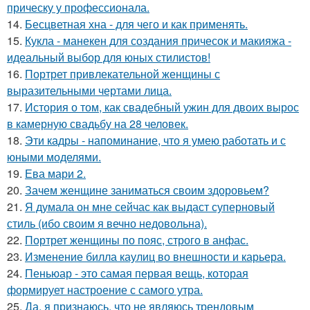
прическу у профессионала.
14.
Бесцветная хна - для чего и как применять.
15.
Кукла - манекен для создания причесок и макияжа -
идеальный выбор для юных стилистов!
16.
Портрет привлекательной женщины с
выразительными чертами лица.
17.
История о том, как свадебный ужин для двоих вырос
в камерную свадьбу на 28 человек.
18.
Эти кадры - напоминание, что я умею работать и с
юными моделями.
19.
Ева мари 2.
20.
Зачем женщине заниматься своим здоровьем?
21.
Я думала он мне сейчас как выдаст суперновый
стиль (ибо своим я вечно недовольна).
22.
Портрет женщины по пояс, строго в анфас.
23.
Изменение билла каулиц во внешности и карьера.
24.
Пеньюар - это самая первая вещь, которая
формирует настроение с самого утра.
25.
Да, я признаюсь, что не являюсь трендовым