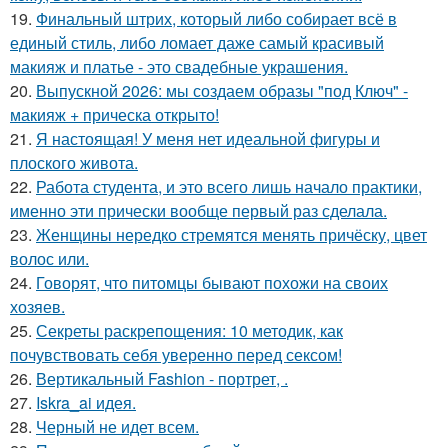
19.
Финальный штрих, который либо собирает всё в
единый стиль, либо ломает даже самый красивый
макияж и платье - это свадебные украшения.
20.
Выпускной 2026: мы создаем образы "под Ключ" -
макияж + прическа открыто!
21.
Я настоящая! У меня нет идеальной фигуры и
плоского живота.
22.
Работа студента, и это всего лишь начало практики,
именно эти прически вообще первый раз сделала.
23.
Женщины нередко стремятся менять причёску, цвет
волос или.
24.
Говорят, что питомцы бывают похожи на своих
хозяев.
25.
Секреты раскрепощения: 10 методик, как
почувствовать себя уверенно перед сексом!
26.
Вертикальный Fashion - портрет, .
27.
Iskra_ai идея.
28.
Черный не идет всем.