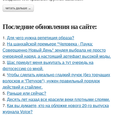
читать дальше →
Последние обновления на сайте:
1.
Для чего нужна репетиция образа?
2.
На шанхайской премьере "Человека - Паука:
Совершенно Новый День" зендея выбрала не просто
очередной наряд, а настоящий артефакт высокой моды.
3.
Щас приедут меня выкупать а тут очередь на
фотосессию со мной.
4.
Чтобы сделать идеально гладкий пучок (без торчащих
волосков и "Петухов"), нужен правильный порядок
действий и стайлинг.
5.
Раньше или сейчас?
6.
Десять лет назад все красили веки плотными слоями.
7.
Как вы думаете, кто на обложке нового 20-го выпуска
журнала Voice?