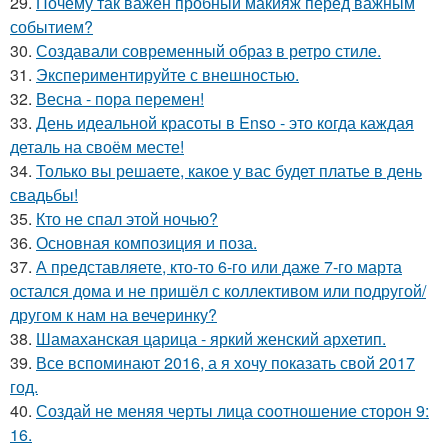
29.
Почему так важен пробный макияж перед важным
событием?
30.
Создавали современный образ в ретро стиле.
31.
Экспериментируйте с внешностью.
32.
Весна - пора перемен!
33.
День идеальной красоты в Enso - это когда каждая
деталь на своём месте!
34.
Только вы решаете, какое у вас будет платье в день
свадьбы!
35.
Кто не спал этой ночью?
36.
Основная композиция и поза.
37.
А представляете, кто-то 6-го или даже 7-го марта
остался дома и не пришёл с коллективом или подругой/
другом к нам на вечеринку?
38.
Шамаханская царица - яркий женский архетип.
39.
Все вспоминают 2016, а я хочу показать свой 2017
год.
40.
Создай не меняя черты лица соотношение сторон 9:
16.