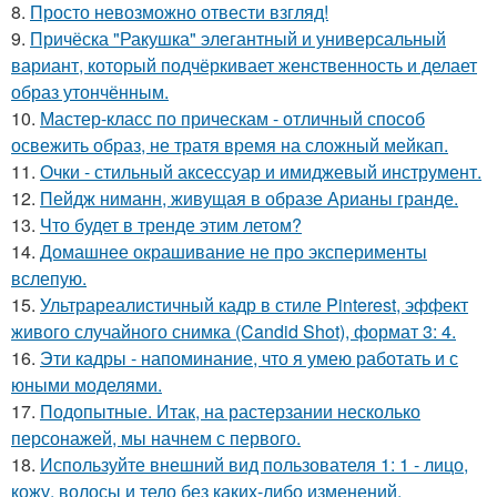
8.
Просто невозможно отвести взгляд!
9.
Причёска "Ракушка" элегантный и универсальный
вариант, который подчёркивает женственность и делает
образ утончённым.
10.
Мастер-класс по прическам - отличный способ
освежить образ, не тратя время на сложный мейкап.
11.
Очки - стильный аксессуар и имиджевый инструмент.
12.
Пейдж ниманн, живущая в образе Арианы гранде.
13.
Что будет в тренде этим летом?
14.
Домашнее окрашивание не про эксперименты
вслепую.
15.
Ультрареалистичный кадр в стиле Pinterest, эффект
живого случайного снимка (Candid Shot), формат 3: 4.
16.
Эти кадры - напоминание, что я умею работать и с
юными моделями.
17.
Подопытные. Итак, на растерзании несколько
персонажей, мы начнем с первого.
18.
Используйте внешний вид пользователя 1: 1 - лицо,
кожу, волосы и тело без каких-либо изменений.