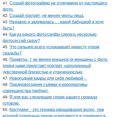
41.
Создай фотографию не отличимую от настоящего
фото.
42.
Создай портрет, не меняя черты лица.
43.
Недавно я задумалась … какой бабушкой я хочу
быть?
44.
Как из одного фото/селфи сделать несколько
фотосессий сразу?
45.
Что сильнее всего успокаивает невесту утром
свадьбы?
46.
Промпты: 1 не меняя внешности женщины с фото,
перед нами предстает портрет, наполненный
чувственной близостью и утонченностью.
47.
Новогодние кадры для себя любимой -.
48.
Предновогодние съёмки и корпоративы
совершенства требуют.
49.
Я для вас следующие серии нашего сериала
готовлю.
50.
Контуринг - это техника окрашивания волос, при
которой отдельные пряди осветляются и тонируются,