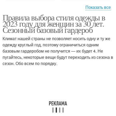
Показать все
Правила выбора стиля одежды в
Мода на весну
Одежды для женщин
2023 году для женщин за 30 лет.
Сезонный базовый гардероб
Климат нашей страны не позволяет носить одну и ту же
Луки для полных
одежду круглый год, поэтому ограничиться одним
Женская мода
девушек
базовым гардеробом не получится — их будет 4. Не
пугайтесь, некоторые вещи будут переходить из сезона в
сезон. Обо всем по порядку.
Одежда для полных
Одежды для полных
женщин
женщин
Мода для полных
Мода для полных весна
девушек