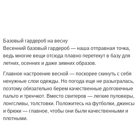
Мода для полных лето
Мода для женщин
Базовый гардероб на весну
Платья для полных
Весенний базовый гардероб — наша отправная точка,
женщин
ведь многие вещи отсюда плавно перетекут в базу для
летних, осенних и даже зимних образов.
Главное настроение весной — поскорее скинуть с себя
ненужные слои одежды. Но погода еще не разыгралась,
поэтому обязательно берем качественные долговечные
пальто и тренчкот. Вместо свитеров — легкие пуловеры,
лонгсливы, толстовки. Положитесь на футболки, джинсы
и брюки — главное, чтобы они были качественными и
плотными.