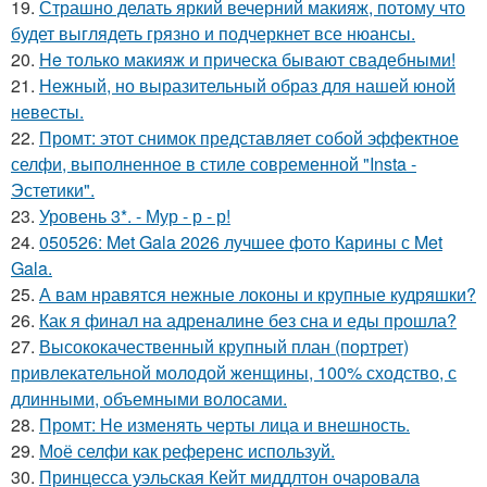
19.
Страшно делать яркий вечерний макияж, потому что
будет выглядеть грязно и подчеркнет все нюансы.
20.
He только макияж и прическа бывают свадебными!
21.
Нежный, но выразительный образ для нашей юной
невесты.
22.
Промт: этот снимок представляет собой эффектное
селфи, выполненное в стиле современной "Insta -
Эстетики".
23.
Уровень 3*. - Мур - р - р!
24.
050526: Met Gala 2026 лучшее фото Карины с Met
Gala.
25.
А вам нравятся нежные локоны и крупные кудряшки?
26.
Как я финал на адреналине без сна и еды прошла?
27.
Высококачественный крупный план (портрет)
привлекательной молодой женщины, 100% сходство, с
длинными, объемными волосами.
28.
Промт: Не изменять черты лица и внешность.
29.
Моё селфи как референс используй.
30.
Принцесса уэльская Кейт миддлтон очаровала