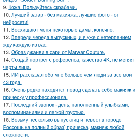
9.
Кожа. Пользуйтесь скрабами.
10.
Лучший загар - без макияжа, лучшие фото - от
нейросети!
11.
Восхищают меня некоторые дамы, конечно.
12.
Впереди череда выпускных, и я уже с нетерпением
жду каждую из вас.
13.
Образ джанви в сари от Marwar Couture.
14.
Создай портрет с референса, качество 4K, не меняя
черты лица.
15.
ИИ рассказал обо мне больше чем люди за все мои
43 года.
16.
Очень редко находится повод сделать себе макияж и
прическу у профессионала.
17.
Последний звонок - день, наполненный улыбками,
воспоминаниями и легкой грустью.
18.
Возьму несколько выпускниц и невест в городе
Россошь на полный образ) прическа, макияж любой
сложности.