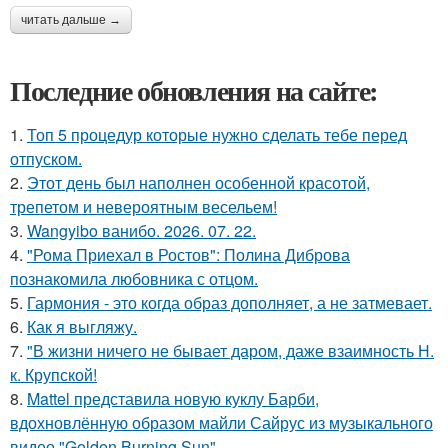
читать дальше →
Последние обновления на сайте:
1.
Топ 5 процедур которые нужно сделать тебе перед
отпуском.
2.
Этот день был наполнен особенной красотой,
трепетом и невероятным весельем!
3.
Wangyibo ванибо. 2026. 07. 22.
4.
"Рома Приехал в Ростов": Полина Диброва
познакомила любовника с отцом.
5.
Гармония - это когда образ дополняет, а не затмевает.
6.
Как я выгляжу.
7.
"В жизни ничего не бывает даром, даже взаимность Н.
к. Крупской!
8.
Mattel представила новую куклу Барби,
вдохновлённую образом майли Сайрус из музыкального
видео "Golden Burning Sun".