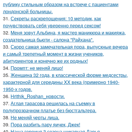
публику стильным образом на встрече с пациентами
лондонской больницы.
31.
Секреты раскрепощения: 10 методик, как
почувствовать себя уверенно перед сексом!
32.
Меня зовут Альбина, я мастер маникюра и макияжа,
создательница бьюти - салона "Райхана".
33.
Скоро самая замечательная пора, выпускные вечера
и самый трепетный момент в жизни учеников,
абитуриентов и конечно же их родных!
34.
Промпт: не меняй лицо!
35.
Женщина 32 года, в классической форме медсестры,
характерной для середины XX века (примерно 1940-
1950-х годов.
36.
Hrithik_Roshan_новости.
37.
Аглая тарасова решилась на съемку в
полупрозрачном платье без бюстгальтера.
38.
Не меняй черты лица.
39.
Пора разбить пару яичек, Джек!
40.
Наша героиня 3 сезона шикарная Дарья.