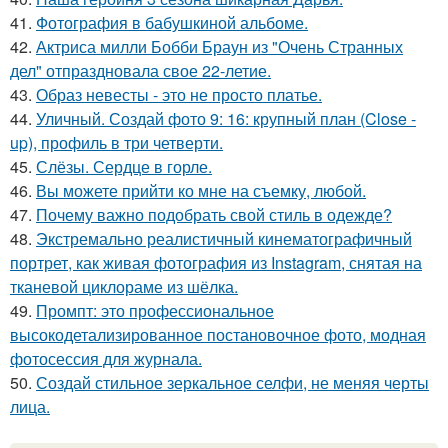
41.
Фотография в бабушкиной альбоме.
42.
Актриса милли Бобби Браун из "Очень Странных
дел" отпраздновала свое 22-летие.
43.
Образ невесты - это не просто платье.
44.
Уличный. Создай фото 9: 16: крупный план (Close -
up), профиль в три четверти.
45.
Слёзы. Сердце в горле.
46.
Вы можете прийти ко мне на съемку, любой.
47.
Почему важно подобрать свой стиль в одежде?
48.
Экстремально реалистичный кинематографичный
портрет, как живая фотография из Instagram, снятая на
тканевой циклораме из шёлка.
49.
Промпт: это профессиональное
высокодетализированное постановочное фото, модная
фотосессия для журнала.
50.
Создай стильное зеркальное селфи, не меняя черты
лица.