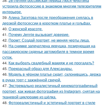
38.
28-Летняя российская певица Люся чеботина
устроила фотосессию в знакомом многим телезрителям
интерьере.
39.
Алина Загитова после преображения снялась в
дерзкой фотосессии в коротком платье и гольфах.
40.
О женской красоте.
41.
Почему Jennie вызывает доверие.
42.
Промт: Создай портрет, не меняя черты лица.
43.
На снимке запечатлена девушка, позирующая на
пассажирском сиденье автомобиля в темное время
суток.
44.
Как выбрать свадебный макияж и не прогадать?
45.
Прекрасный образ для Александры.
46.
Модель в чёрном платье сидит, склонившись, держа
в руках торт с зажжённой свечой.
47.
Экстремально реалистичный кинематографичный
портрет, как живая фотография из Instagram, снятая на
тканевой циклораме из шёлка.
48.
Фотореалистичный и эстетичный портрет в стиле