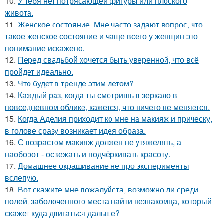
10.
У тебя нет потрясающей фигуры или плоского
живота.
11.
Женское состояние. Мне часто задают вопрос, что
такое женское состояние и чаще всего у женщин это
понимание искажено.
12.
Перед свадьбой хочется быть уверенной, что всё
пройдет идеально.
13.
Что будет в тренде этим летом?
14.
Каждый раз, когда ты смотришь в зеркало в
повседневном облике, кажется, что ничего не меняется.
15.
Когда Аделия приходит ко мне на макияж и прическу,
в голове сразу возникает идея образа.
16.
С возрастом макияж должен не утяжелять, а
наоборот - освежать и подчёркивать красоту.
17.
Домашнее окрашивание не про эксперименты
вслепую.
18.
Вот скажите мне пожалуйста, возможно ли среди
полей, заболоченного места найти незнакомца, который
скажет куда двигаться дальше?