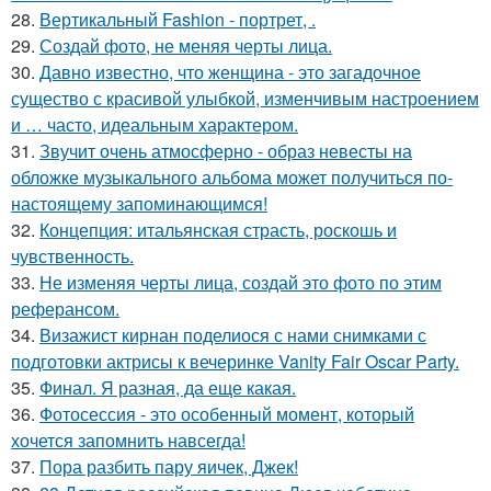
28.
Вертикальный Fashion - портрет, .
29.
Создай фото, не меняя черты лица.
30.
Давно известно, что женщина - это загадочное
существо с красивой улыбкой, изменчивым настроением
и … часто, идеальным характером.
31.
Звучит очень атмосферно - образ невесты на
обложке музыкального альбома может получиться по-
настоящему запоминающимся!
32.
Концепция: итальянская страсть, роскошь и
чувственность.
33.
Не изменяя черты лица, создай это фото по этим
реферансом.
34.
Визажист кирнан поделиося с нами снимками с
подготовки актрисы к вечеринке Vanity Fair Oscar Party.
35.
Финал. Я разная, да еще какая.
36.
Фотосессия - это особенный момент, который
хочется запомнить навсегда!
37.
Пора разбить пару яичек, Джек!