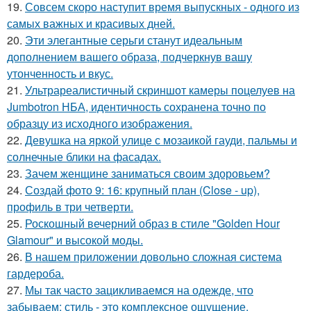
19.
Совсем скоро наступит время выпускных - одного из
самых важных и красивых дней.
20.
Эти элегантные серьги станут идеальным
дополнением вашего образа, подчеркнув вашу
утонченность и вкус.
21.
Ультрареалистичный скриншот камеры поцелуев на
Jumbotron НБА, идентичность сохранена точно по
образцу из исходного изображения.
22.
Девушка на яркой улице с мозаикой гауди, пальмы и
солнечные блики на фасадах.
23.
Зачем женщине заниматься своим здоровьем?
24.
Создай фото 9: 16: крупный план (Close - up),
профиль в три четверти.
25.
Роскошный вечерний образ в стиле "Golden Hour
Glamour" и высокой моды.
26.
В нашем приложении довольно сложная система
гардероба.
27.
Мы так часто зацикливаемся на одежде, что
забываем: стиль - это комплексное ощущение.