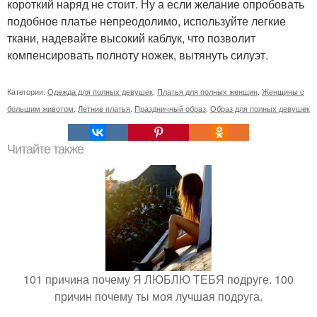
короткий наряд не стоит. Ну а если желание опробовать
подобное платье непреодолимо, используйте легкие
ткани, надевайте высокий каблук, что позволит
компенсировать полноту ножек, вытянуть силуэт.
Категории:
Одежда для полных девушек
,
Платья для полных женщин
,
Женщины с
большим животом
,
Летние платья
,
Праздничный образ
,
Образ для полных девушек
Читайте также
101 причина почему Я ЛЮБЛЮ ТЕБЯ подруге. 100
причин почему ты моя лучшая подруга.