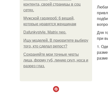
контента, своей страницы в соц
Любая
сетях.
привл
подби
Мужской гардероб: 6 вещей,
вопро
которые нравятся женщинам
Для т
Dafunkystyle. Matrix neo.
при в
Ищу моделей. В приоритете выберу
1. Од
того, кто сделал репост?
разме
Сохраняйте мои точные черты
разме
лица, форму губ, линию скул, носа и
разрез глаз.