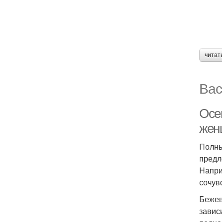
читат
Вас
Осе
жен
Полны
предл
Напри
сочув
Бежев
завис