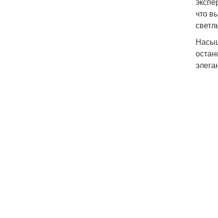
экспе
что в
светл
Насыщ
остан
элега