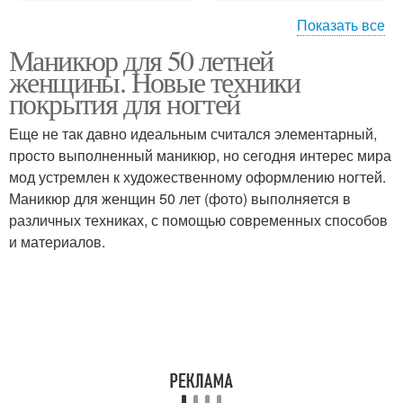
Показать все
Маникюр для 50 летней
Летние фасоны
Фасоны для женщины
женщины. Новые техники
покрытия для ногтей
Еще не так давно идеальным считался элементарный,
Принты в летнем
просто выполненный маникюр, но сегодня интерес мира
Одежда для женщин
гардеробе
мод устремлен к художественному оформлению ногтей.
Маникюр для женщин 50 лет (фото) выполняется в
различных техниках, с помощью современных способов
и материалов.
Прекрасные женщины
Стиль для женщин
Тенденции для полных
Образа для женщин
женщин