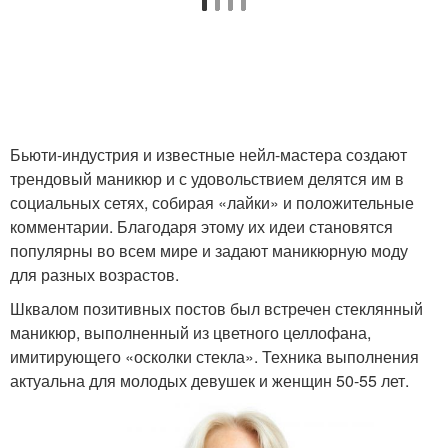
Летние женщины
Летний гардероб
Женщина в разных
Бьюти-индустрия и известные нейл-мастера создают
Мода для женщин
возрастах
трендовый маникюр и с удовольствием делятся им в
социальных сетях, собирая «лайки» и положительные
комментарии. Благодаря этому их идеи становятся
популярны во всем мире и задают маникюрную моду
Успешная женщина
Модные женщины
для разных возрастов.
Шквалом позитивных постов был встречен стеклянный
маникюр, выполненный из цветного целлофана,
имитирующего «осколки стекла». Техника выполнения
Спорт-шик для женщин
Образа для женщины
актуальна для молодых девушек и женщин 50-55 лет.