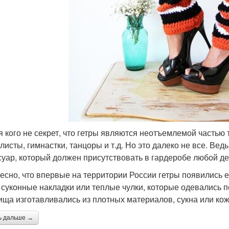
я кого не секрет, что гетры являются неотъемлемой часть
листы, гимнастки, танцоры и т.д. Но это далеко не все. Ве
суар, который должен присутствовать в гардеробе любой д
есно, что впервые на территории России гетры появились е
 суконные накладки или теплые чулки, которые одевались 
ища изготавливались из плотных материалов, сукна или кож
ь дальше →