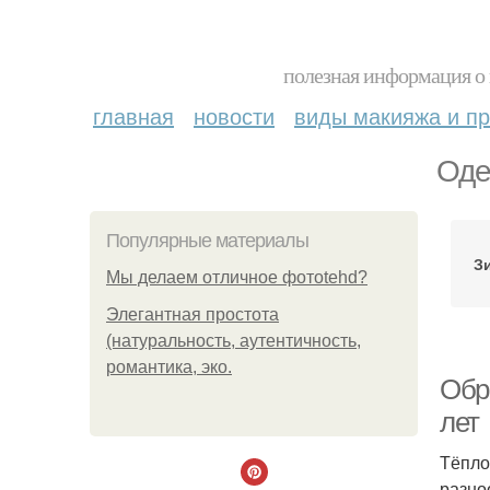
полезная информация о 
главная
новости
виды макияжа и пр
Оде
Популярные материалы
З
Мы делаем отличное фотоtehd?
Элегантная простота
(натуральность, аутентичность,
романтика, эко.
Обр
лет
Тёпло
разно