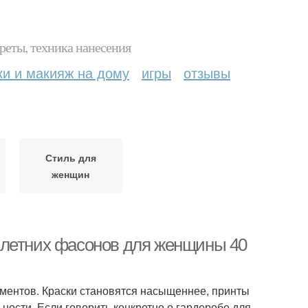
реты, техника нанесения
ки и макияж на дому
игры
отзывы
Стиль для
женщин
 летних фасонов для женщины 40
ментов. Краски становятся насыщеннее, принты
ности. Если говорить конкретно о гардеробе для