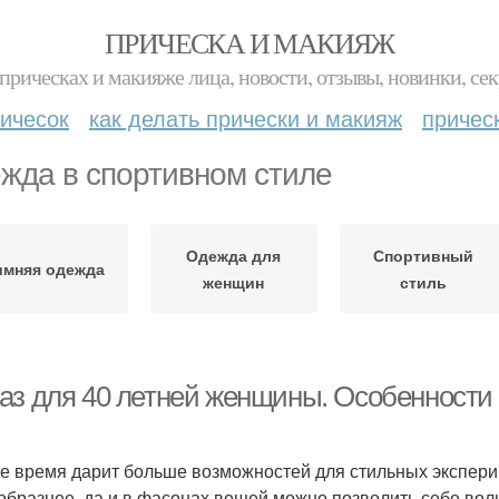
ПРИЧЕСКА И МАКИЯЖ
прическах и макияже лица, новости, отзывы, новинки, сек
ичесок
как делать прически и макияж
причес
жда в спортивном стиле
Одежда для
Спортивный
имняя одежда
женщин
стиль
аз для 40 летней женщины. Особенности
е время дарит больше возможностей для стильных экспери
образнее, да и в фасонах вещей можно позволить себе воль