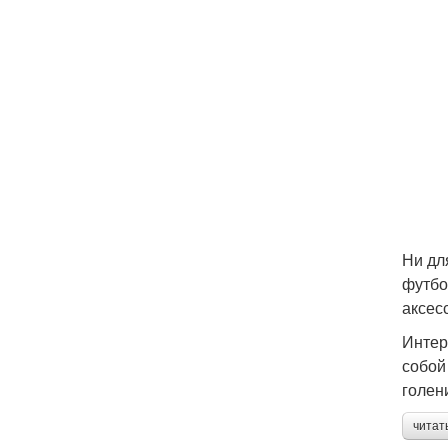
Ни дл
футбо
аксес
Интер
собой
голен
читат