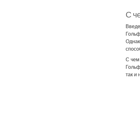
С че
Введ
Гольф
Однак
спосо
С чем
Гольф
так и