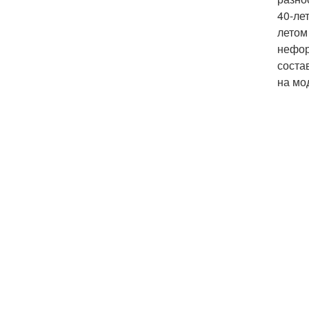
40-ле
летом
нефор
соста
на мо