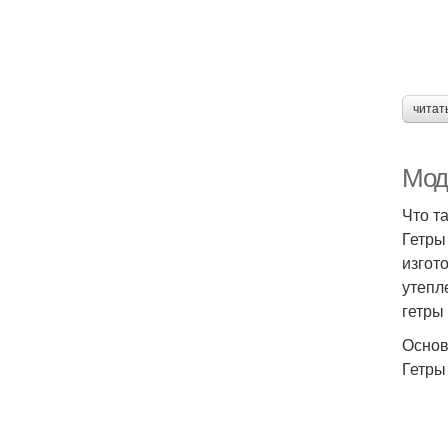
читат
Модн
Что т
Гетры
изгот
утепл
гетры
Основ
Гетры