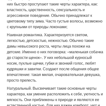
них быстро проступают такие черты характера, как:
властность, царственность, сексуальность и
агрессивное поведение. Обычно принадлежат к
цветовому типу зима. Часто густые волосы, возможно
с крупными от природы локонами;
Наивная романтика. Характеризуется светом,
легкостью, детскостью, нежностью. Обычно такие
дамы невысокого роста, черты лица похожи на
детские. Именно о них поговорка: «маленькая собачка
до старости щенок». У них небольшой курносый
носик, пухлые щечки, губки и звонкий голос, любят
кудряшки и завитки. Создают после общения общее
впечатление: такая милая, очаровательная девушка,
просто прелесть.
Натуральный. Высвечивает такие основные черты
характера, как умение расположить к себе, уютность и
мягкость. Они приближены к природе и являются ее
естественной частью. Для них важен комфорт, уют и