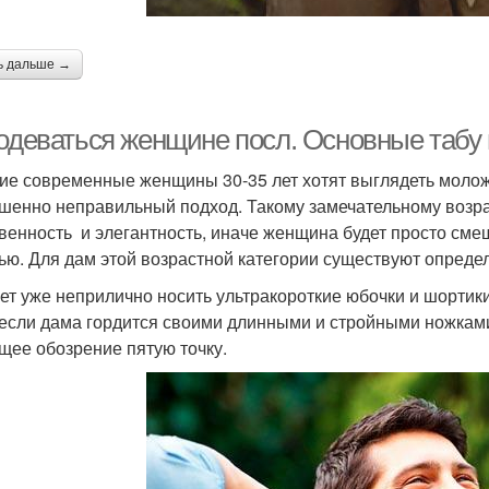
ь дальше →
 одеваться женщине посл. Основные табу
е современные женщины 30-35 лет хотят выглядеть моложе 
шенно неправильный подход. Такому замечательному возр
венность и элегантность, иначе женщина будет просто сме
ью. Для дам этой возрастной категории существуют опреде
лет уже неприлично носить ультракороткие юбочки и шорти
если дама гордится своими длинными и стройными ножкам
щее обозрение пятую точку.