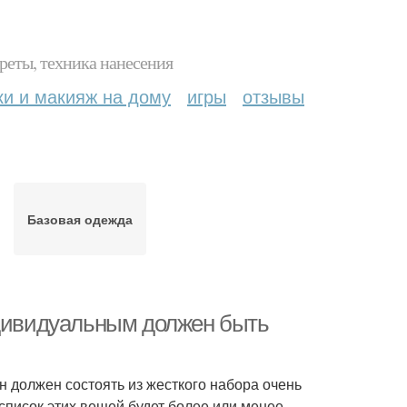
реты, техника нанесения
ки и макияж на дому
игры
отзывы
Базовая одежда
ндивидуальным должен быть
н должен состоять из жесткого набора очень
 список этих вещей будет более или менее