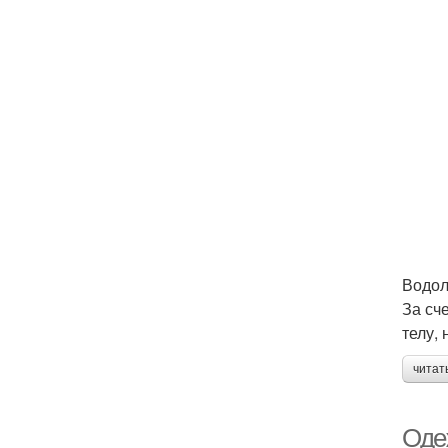
Водол
За сч
телу, 
читат
Оде