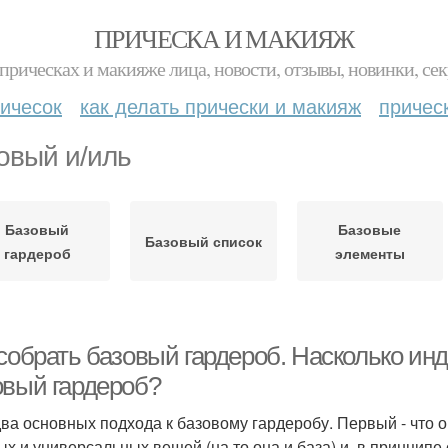
ПРИЧЕСКА И МАКИЯЖ
прическах и макияже лица, новости, отзывы, новинки, сек
ичесок
как делать прически и макияж
причес
овый и/иль
Базовый
Базовые
Базовый список
гардероб
элементы
 собрать базовый гардероб. Насколько и
овый гардероб?
два основных подхода к базовому гардеробу. Первый - что о
ых и универсальных вещей (на то она и база) и, в принципе