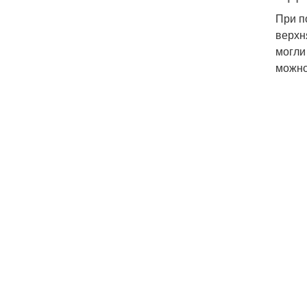
При п
верхн
могли
можно