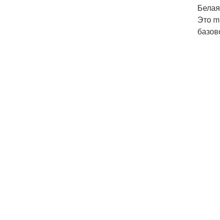
Белая
Это m
базов