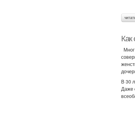
читат
Как
Многи
совер
женст
дочер
В 30 
Даже 
всеоб