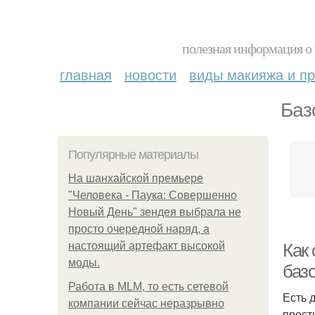
полезная информация о 
главная
новости
виды макияжа и пр
Баз
Популярные материалы
На шанхайской премьере
"Человека - Паука: Совершенно
Новый День" зендея выбрала не
просто очередной наряд, а
настоящий артефакт высокой
Как
моды.
баз
Работа в MLM, то есть сетевой
Есть 
компании сейчас неразрывно
прост