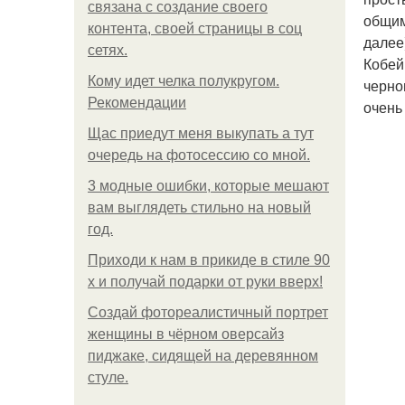
связана с создание своего
общим
контента, своей страницы в соц
далее
сетях.
Кобей
Кому идет челка полукругом.
черно
Рекомендации
очень 
Щас приедут меня выкупать а тут
очередь на фотосессию со мной.
3 модные ошибки, которые мешают
вам выглядеть стильно на новый
год.
Приходи к нам в прикиде в стиле 90
х и получай подарки от руки вверх!
Создай фотореалистичный портрет
женщины в чёрном оверсайз
пиджаке, сидящей на деревянном
стуле.