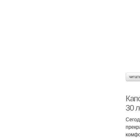
читат
Кап
30 л
Сегод
прекр
комфо