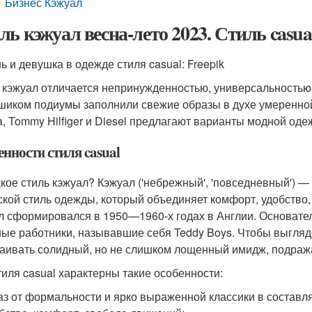
Бизнес Кэжуал
ль кэжуал весна-лето 2023. Стиль casu
ь и девушка в одежде стиля casual: Freepik
 кэжуал отличается непринужденностью, универсальностью
шиком подиумы заполнили свежие образы в духе умеренной 
a, Tommy Hilfiger и Diesel предлагают варианты модной оде
нности стиля casual
акое стиль кэжуал? Кэжуал ('небрежный', 'повседневный') 
ской стиль одежды, который объединяет комфорт, удобство,
л сформировался в 1950—1960-х годах в Англии. Основате
ые работники, называвшие себя Teddy Boys. Чтобы выгляд
аивать солидный, но не слишком лощенный имидж, подраж
тиля casual характерны такие особенности:
аз от формальности и ярко выраженной классики в состав