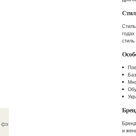
Стил
Стиль
годах
стиль
Особ
Пов
Баз
Мно
Обу
Укр
Брен
⇦
Брен
и жен