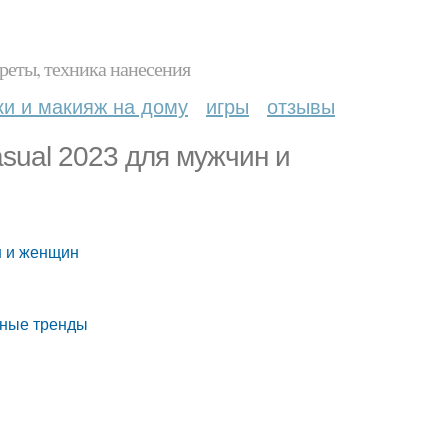
реты, техника нанесения
ки и макияж на дому
игры
отзывы
asual 2023 для мужчин и
н и женщин
дные тренды