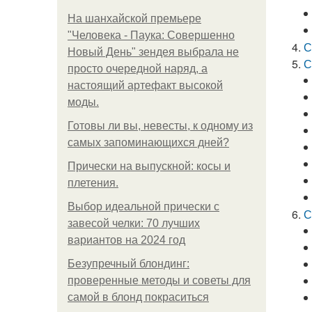
На шанхайской премьере
"Человека - Паука: Совершенно
С
Новый День" зендея выбрала не
С
просто очередной наряд, а
настоящий артефакт высокой
моды.
Готовы ли вы, невесты, к одному из
самых запоминающихся дней?
Прически на выпускной: косы и
плетения.
Выбор идеальной прически с
С
завесой челки: 70 лучших
вариантов на 2024 год
Безупречный блондинг:
проверенные методы и советы для
самой в блонд покраситься