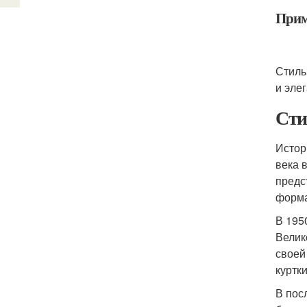
Прим
Стиль
и элег
Сти
Истор
века 
предс
форма
В 195
Велик
своей
куртк
В пос