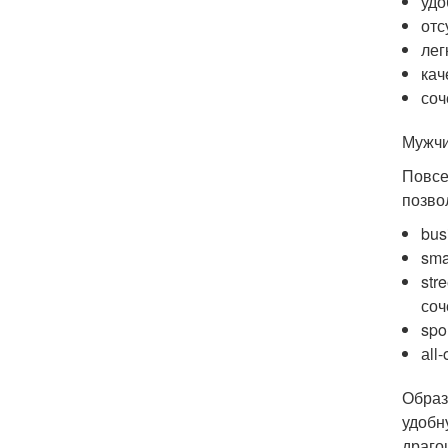
удо
отс
лег
кач
соч
Мужчи
Повсе
позво
bus
sma
str
соч
spo
аll
Образ
удобн
драго