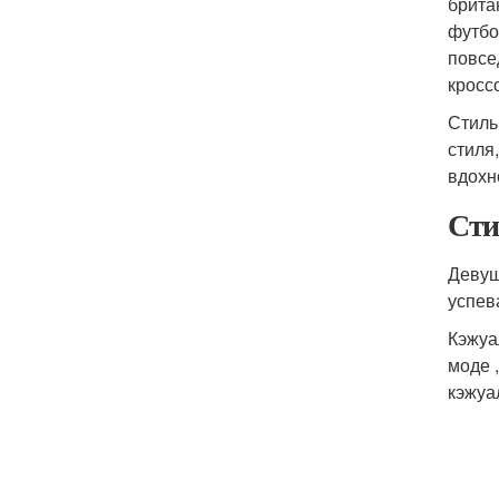
брита
футбо
повсе
кросс
Стиль
стиля
вдохн
Сти
Девуш
успев
Кэжуа
моде 
кэжуа