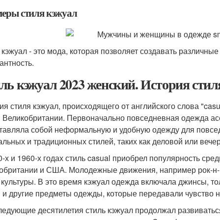
еры стиля кэжуал
 кэжуал - это мода, которая позволяет создавать различны
антность.
ль кэжуал 2023 женский. История стил
ия стиля кэжуал, происходящего от английского слова "casua
в Великобритании. Первоначально повседневная одежда ас
тавляла собой неформальную и удобную одежду для повсед
льных и традиционных стилей, таких как деловой или вече
0-х и 1960-х годах стиль casual приобрел популярность сре
обритании и США. Молодежные движения, например рок-н-р
 культуры. В это время кэжуал одежда включала джинсы, то
и и другие предметы одежды, которые передавали чувство 
ледующие десятилетия стиль кэжуал продолжал развиваться.