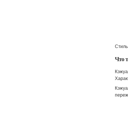
Стиль
Что т
Кэжуа
Харак
Кэжуа
переж