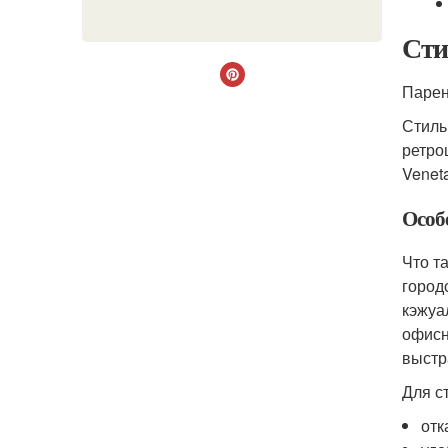
Сти
Парен
Стиль
ретро
Venet
Особе
Что т
город
кэжуа
офисн
выстр
Для с
отк