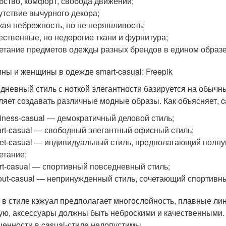
бство, комфорт, свобода движений;
утствие вычурного декора;
кая небрежность, но не неряшливость;
ественные, но недорогие ткани и фурнитура;
етание предметов одежды разных брендов в едином образе
ны и женщины в одежде smart-casual: Freepik
дневный стиль с ноткой элегантности базируется на обычны
ляет создавать различные модные образы. Как объясняет, c
iness-casual — демократичный деловой стиль;
rt-casual — свободный элегантный офисный стиль;
eet-casual — индивидуальный стиль, предполагающий полну
етание;
rt-casual — спортивный повседневный стиль;
-out-casual — непринужденный стиль, сочетающий спортивн
 в стиле кэжуал предполагает многослойность, плавные лин
ую, аксессуары должны быть неброскими и качественными.
ценности в casual-стиле недопустимы.