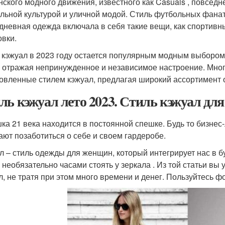
нского модного движения, известного как Casuals , повсед
льной культурой и уличной модой. Стиль футбольных фанат
дневная одежда включала в себя такие вещи, как спортивн
овки.
 кэжуал в 2023 году остается популярным модным выбором
, отражая непринужденное и независимое настроение. Мно
овленные стилем кэжуал, предлагая широкий ассортимент 
ль кэжуал лето 2023. Стиль кэжуал дл
ка 21 века находится в постоянной спешке. Будь то бизнес-
ают позаботиться о себе и своем гардеробе.
л – стиль одежды для женщин, который интегрирует нас в 
, необязательно часами стоять у зеркала . Из той статьи вы
л, не тратя при этом много времени и денег. Пользуйтесь ф