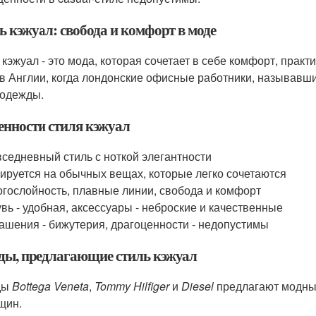
ь кэжуал: свобода и комфорт в моде
 кэжуал - это мода, которая сочетает в себе комфорт, практи
 в Англии, когда лондонские офисные работники, называвш
 одежды.
енности стиля кэжуал
седневный стиль с ноткой элегантности
ируется на обычных вещах, которые легко сочетаются
гослойность, плавные линии, свобода и комфорт
вь - удобная, аксессуары - неброские и качественные
ашения - бижутерия, драгоценности - недопустимы
ды, предлагающие стиль кэжуал
ды
Bottega Veneta
,
Tommy Hilfiger
и
Diesel
предлагают модные
щин.