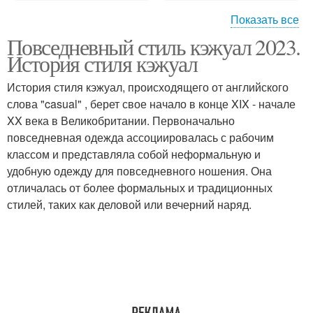
Показать все
Повседневный стиль кэжуал 2023.
Гардероб в стиле
Платья в стиле
История стиля кэжуал
История стиля кэжуал, происходящего от английского
слова "casual" , берет свое начало в конце XIX - начале
XX века в Великобритании. Первоначально
Юбки в стиле
Брюки в стиле
повседневная одежда ассоциировалась с рабочим
классом и представляла собой неформальную и
удобную одежду для повседневного ношения. Она
отличалась от более формальных и традиционных
Стиль в одежде
Популярные стили
стилей, таких как деловой или вечерний наряд.
Стиль во внешности
Стиль под особенности