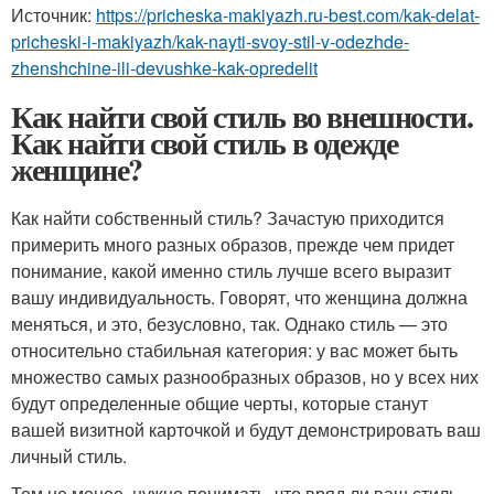
Источник:
https://pricheska-makiyazh.ru-best.com/kak-delat-
pricheski-i-makiyazh/kak-nayti-svoy-stil-v-odezhde-
zhenshchine-ili-devushke-kak-opredelit
Как найти свой стиль во внешности.
Как найти свой стиль в одежде
женщине?
Как найти собственный стиль? Зачастую приходится
примерить много разных образов, прежде чем придет
понимание, какой именно стиль лучше всего выразит
вашу индивидуальность. Говорят, что женщина должна
меняться, и это, безусловно, так. Однако стиль — это
относительно стабильная категория: у вас может быть
множество самых разнообразных образов, но у всех них
будут определенные общие черты, которые станут
вашей визитной карточкой и будут демонстрировать ваш
личный стиль.
Тем не менее, нужно понимать, что вряд ли ваш стиль