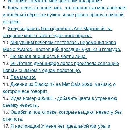
7.
История! Помните мне цветочки подарили?
8.
Когда невеста пишет мне, что полностью мне доверяет
и пробный образ не нужен, я все равно прошу о личной
встрече.
9.
Хочу выразить благодарность Ане Марковой, за
создание моего такого чудесного образа.
10.
Минувшим вечером состоялась церемония жара
Music Awards - настоящий праздник музыки и гламура.
11.
Не меняя внешность и черты лица.
12.
56-Летняя дженнифер лопес произвела сенсацию
новым снимком в одном полотенце.
13.
Ева мари 2.
14.
Дженни из Blackpink на Met Gala 2026: макияж, о
котором все говорят.
15.
Идея номер 309487 - добавить цвета в утреннюю
съёмку невесты.
16.
Ошибки в подготовке, которые выдают невесту без
стилиста.
17.
Я настоящая! У меня нет идеальной фигуры и