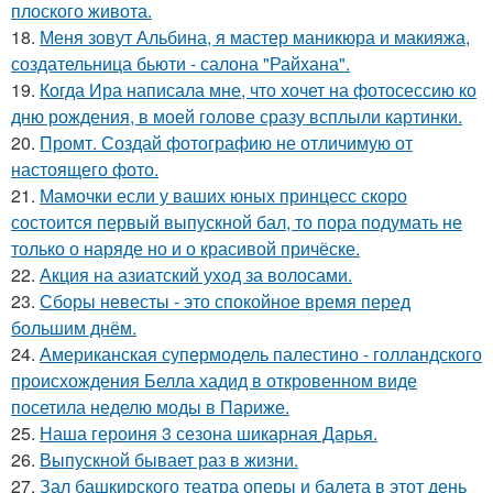
плоского живота.
18.
Меня зовут Альбина, я мастер маникюра и макияжа,
создательница бьюти - салона "Райхана".
19.
Когда Ира написала мне, что хочет на фотосессию ко
дню рождения, в моей голове сразу всплыли картинки.
20.
Промт. Создай фотографию не отличимую от
настоящего фото.
21.
Мамочки если у ваших юных принцесс скоро
состоится первый выпускной бал, то пора подумать не
только о наряде но и о красивой причёске.
22.
Акция на азиатский уход за волосами.
23.
Сборы невесты - это спокойное время перед
большим днём.
24.
Американская супермодель палестино - голландского
происхождения Белла хадид в откровенном виде
посетила неделю моды в Париже.
25.
Наша героиня 3 сезона шикарная Дарья.
26.
Выпускной бывает раз в жизни.
27.
Зал башкирского театра оперы и балета в этот день