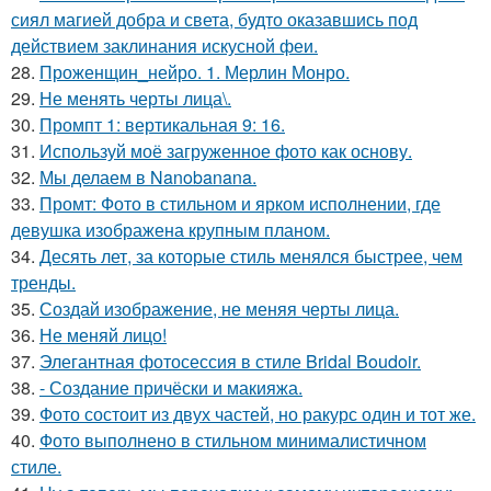
сиял магией добра и света, будто оказавшись под
действием заклинания искусной феи.
28.
Проженщин_нейро. 1. Мерлин Монро.
29.
Не менять черты лица\.
30.
Промпт 1: вертикальная 9: 16.
31.
Используй моё загруженное фото как основу.
32.
Мы делаем в Nanobanana.
33.
Промт: Фото в стильном и ярком исполнении, где
девушка изображена крупным планом.
34.
Десять лет, за которые стиль менялся быстрее, чем
тренды.
35.
Создай изображение, не меняя черты лица.
36.
Не меняй лицо!
37.
Элегантная фотосессия в стиле Bridal Boudoir.
38.
- Создание причёски и макияжа.
39.
Фото состоит из двух частей, но ракурс один и тот же.
40.
Фото выполнено в стильном минималистичном
стиле.