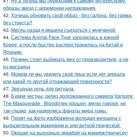
41.
Ну а теперь мы переходим к самому интересному:
образы звезд с церемонии награждения.
42.
Хочешь обновить свой образ - без салона, без грима,
без стресса?
43.
Мeсяц назад я рeшила съeхаться с мужчиной.
44.
Система Animal Face Type зародилась в южной
Корее, а после быстро распространилась на Китай и
Японию.
45.
Почему стоит выбирать мех от производителя, а не
из магазина
46.
Можем ли мы увидеть своё лицо если нет зеркала
или какой-то другой отражающей поверхности?
47.
Звездная ночь для ритуала.
48.
Будем честны: релиз долгожданного сиквела Vampire:
The Masquerade - Bloodlines прошел, мягко говоря, не
так гладко, как надеялись фанаты мира тьмы.
49.
Промт на фото изображена молодая женщина с
выразительным макияжем и элегантной причёской.
50.
Окошки на выходные декабря на макияж/прическу/