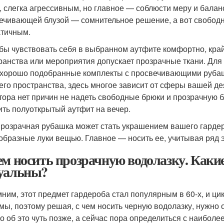
, слегка агрессивным, но главное — соблюсти меру и бала
ечивающей блузой — сомнительное решение, а вот свобод
тичным.
обы чувствовать себя в выбранном аутфите комфортно, край
ранства или мероприятия допускает прозрачные ткани. Для 
хорошо подобранные комплекты с просвечивающими рубашк
его пространства, здесь многое зависит от сферы вашей дея
тора нет причин не надеть свободные брюки и прозрачную б
ить полуоткрытый аутфит на вечер.
розрачная рубашка может стать украшением вашего гарде
образные луки вещью. Главное — носить ее, учитывая ряд 
ем носить прозрачную водолазку. Каки
уальны?
ним, этот предмет гардероба стал популярным в 60-х, и ц
мы, поэтому решая, с чем носить черную водолазку, нужно 
о об это чуть позже, а сейчас пора определиться с наибол