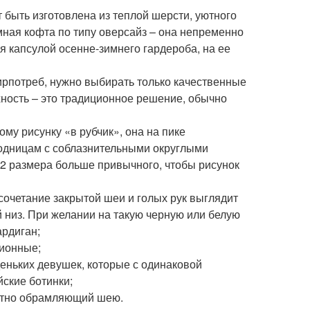
т быть изготовлена из теплой шерсти, уютного
мная кофта по типу оверсайз – она непременно
ся капсулой осенне-зимнего гардероба, на ее
ирпотреб, нужно выбирать только качественные
хность – это традиционное решение, обычно
му рисунку «в рубчик», она на пике
модницам с соблазнительными округлыми
-2 размера больше привычного, чтобы рисунок
 сочетание закрытой шеи и голых рук выглядит
 низ. При желании на такую черную или белую
ардиган;
ционные;
деньких девушек, которые с одинаковой
йские ботинки;
лотно обрамляющий шею.