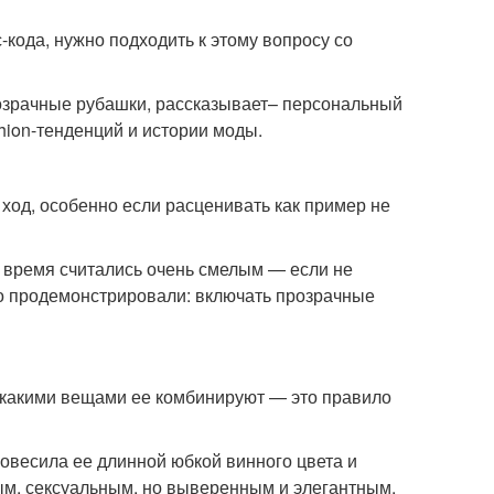
-кода, нужно подходить к этому вопросу со
розрачные рубашки, рассказывает– персональный
shion-тенденций и истории моды.
од, особенно если расценивать как пример не
е время считались очень смелым — если не
о продемонстрировали: включать прозрачные
с какими вещами ее комбинируют — это правило
весила ее длинной юбкой винного цвета и
м, сексуальным, но выверенным и элегантным.