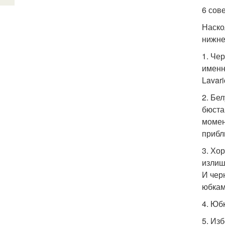
6 сов
Наско
нижне
1. Че
именн
Lavari
2. Бе
бюста
момен
прибл
3. Хо
излиш
И чер
юбкам
4. Юб
5. Из