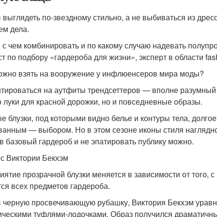
 выглядеть по-звездному стильно, а не выбиваться из дресс
ем дела.
, с чем комбинировать и по какому случаю надевать полуп
ст по подбору «гардероба для жизни», эксперт в области fa
ожно взять на вооружение у инфлюенсеров мира моды?
тироваться на аутфиты трендсеттеров — вполне разумный х
о луки для красной дорожки, но и повседневные образы.
е блузки, под которыми видно белье и контуры тела, долго
ванным — выбором. Но в этом сезоне иконы стиля наглядн
 в базовый гардероб и не эпатировать публику можно.
с Виктории Бекхэм
иятие прозрачной блузки меняется в зависимости от того, 
тся всех предметов гардероба.
 черную просвечивающую рубашку, Виктория Бекхэм уравно
ическими туфлями-лодочками. Образ получился драматичны