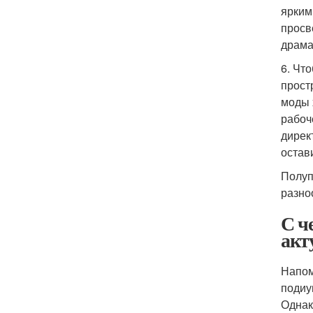
ярким
просв
драма
6. Чт
прост
моды 
рабоч
дирек
остав
Полуп
разно
С ч
акт
Напом
подиу
Однак