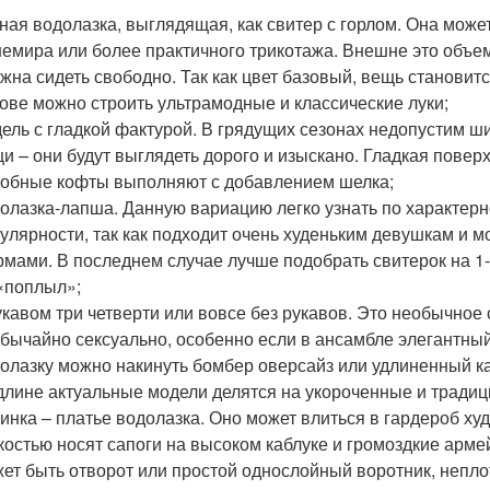
ная водолазка, выглядящая, как свитер с горлом. Она може
емира или более практичного трикотажа. Внешне это объе
жна сидеть свободно. Так как цвет базовый, вещь становит
ове можно строить ультрамодные и классические луки;
ель с гладкой фактурой. В грядущих сезонах недопустим ш
и – они будут выглядеть дорого и изыскано. Гладкая повер
обные кофты выполняют с добавлением шелка;
олазка-лапша. Данную вариацию легко узнать по характерно
улярности, так как подходит очень худеньким девушкам и 
мами. В последнем случае лучше подобрать свитерок на 1
«поплыл»;
укавом три четверти или вовсе без рукавов. Это необычное
бычайно сексуально, особенно если в ансамбле элегантный
олазку можно накинуть бомбер оверсайз или удлиненный к
длине актуальные модели делятся на укороченные и тради
инка – платье водолазка. Оно может влиться в гардероб ху
костью носят сапоги на высоком каблуке и громоздкие арме
ет быть отворот или простой однослойный воротник, неп