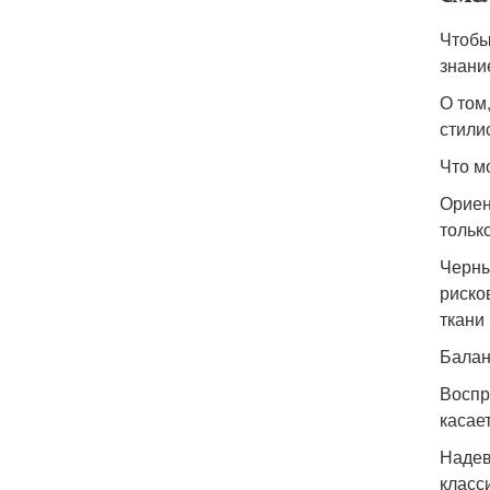
Чтобы
знани
О том
стили
Что м
Ориен
тольк
Черны
риско
ткани
Балан
Воспр
касае
Надев
класс