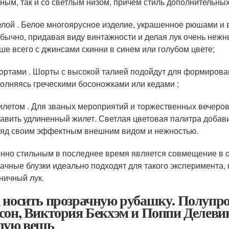
ным, так и со светлым низом, причем стиль дополнительны
елой . Белое многоярусное изделие, украшенное рюшами и 
бычно, придавая виду винтажности и делая лук очень неж
ше всего с джинсами скинни в синем или голубом цвете;
ортами . Шорты с высокой талией подойдут для формирова
олняясь греческими босоножками или кедами ;
илетом . Для званых мероприятий и торжественных вечеров
авить удлиненный жилет. Светлая цветовая палитра добави
яд своим эффектным внешним видом и нежностью.
нно стильным в последнее время является совмещение в о
ачные блузки идеально подходят для такого эксперимента,
ничный лук.
 носить прозрачную рубашку. Полупро
сон, Виктория Бекхэм и Поппи Делевин
лую вещь