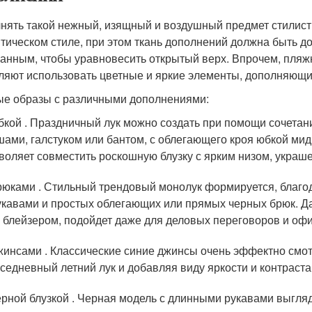
нять такой нежный, изящный и воздушный предмет стилист
тическом стиле, при этом ткань дополнений должна быть д
анным, чтобы уравновесить открытый верх. Впрочем, пляж
ляют использовать цветные и яркие элементы, дополняющи
е образы с различными дополнениями:
бкой . Праздничный лук можно создать при помощи сочетан
ами, галстуком или бантом, с облегающего кроя юбкой мид
воляет совместить роскошную блузку с ярким низом, украш
рюками . Стильный трендовый монолук формируется, благ
укавами и простых облегающих или прямых черных брюк. 
 блейзером, подойдет даже для деловых переговоров и оф
жинсами . Классические синие джинсы очень эффектно смо
седневный летний лук и добавляя виду яркости и контраста
ерной блузкой . Черная модель с длинными рукавами выгляд