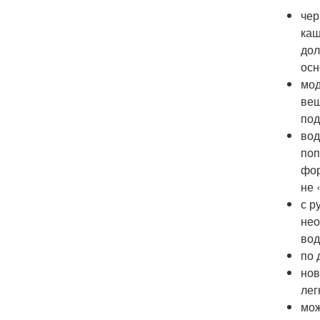
чер
каш
дол
осн
мод
вещ
под
вод
поп
фор
не 
с р
нео
вод
по 
нов
лег
мож