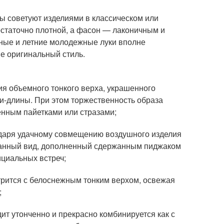
ы советуют изделиями в классическом или
остаточно плотной, а фасон — лаконичным и
ные и летние молодежные луки вполне
е оригинальный стиль.
ия объемного тонкого верха, украшенного
и-длины. При этом торжественность образа
енным пайетками или стразами;
одаря удачному совмещению воздушного изделия
Данный вид, дополненный сдержанным пиджаком
ициальных встреч;
трится с белоснежным тонким верхом, освежая
;
ит утонченно и прекрасно комбинируется как с