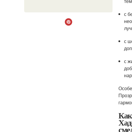
тем
с б
нео
луч
с ш
доп
с ж
доб
нар
Особе
Прозр
гармо
Как
Хад
сме