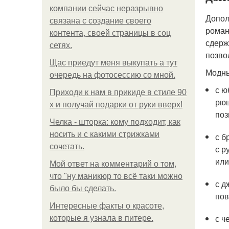
компании сейчас неразрывно
Допол
связана с создание своего
роман
контента, своей страницы в соц
сдерж
сетях.
позво
Щас приедут меня выкупать а тут
Модны
очередь на фотосессию со мной.
с ю
Приходи к нам в прикиде в стиле 90
рюш
х и получай подарки от руки вверх!
поз
Челка - шторка: кому подходит, как
носить и с какими стрижками
с б
сочетать.
с р
или
Мой ответ на комментарий о том,
что "ну маникюр то всё таки можно
с д
было бы сделать.
пов
Интересные факты о красоте,
с ч
которые я узнала в питере.