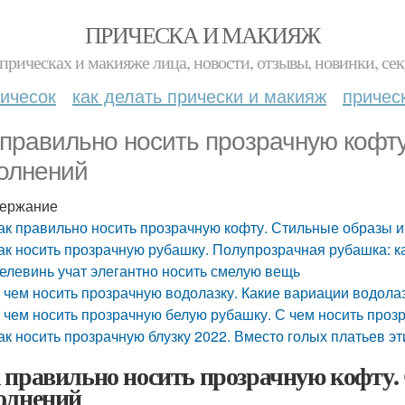
ПРИЧЕСКА И МАКИЯЖ
прическах и макияже лица, новости, отзывы, новинки, сек
ичесок
как делать прически и макияж
причес
 правильно носить прозрачную кофт
олнений
ержание
ак правильно носить прозрачную кофту. Стильные образы 
ак носить прозрачную рубашку. Полупрозрачная рубашка: к
елевинь учат элегантно носить смелую вещь
 чем носить прозрачную водолазку. Какие вариации водола
 чем носить прозрачную белую рубашку. С чем носить проз
ак носить прозрачную блузку 2022. Вместо голых платьев э
 правильно носить прозрачную кофту.
олнений