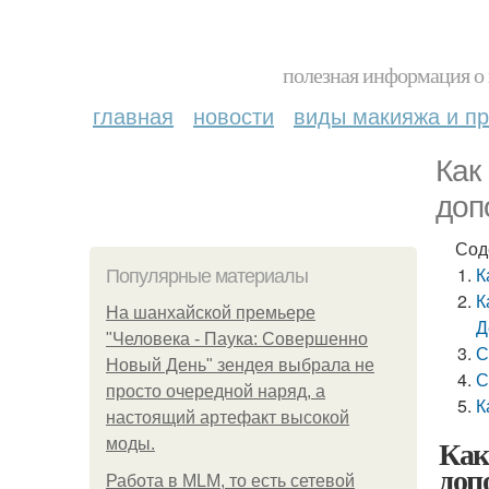
полезная информация о 
главная
новости
виды макияжа и пр
Как
доп
Сод
К
Популярные материалы
К
На шанхайской премьере
Д
"Человека - Паука: Совершенно
С
Новый День" зендея выбрала не
С
просто очередной наряд, а
К
настоящий артефакт высокой
Как
моды.
доп
Работа в MLM, то есть сетевой