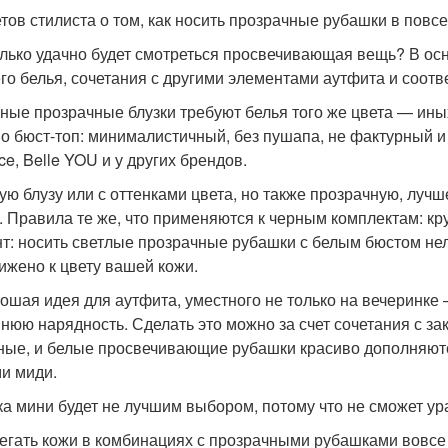
етов стилиста о том, как носить прозрачные рубашки в повс
лько удачно будет смотреться просвечивающая вещь? В осн
го белья, сочетания с другими элементами аутфита и соотве
рные прозрачные блузки требуют белья того же цвета — ины
о бюст-топ: минималистичный, без пушапа, не фактурный и 
ce, Belle YOU и у других брендов.
лую блузу или с оттенками цвета, но также прозрачную, луч
. Правила те же, что применяются к черным комплектам: к
т: носить светлые прозрачные рубашки с белым бюстом не
ижено к цвету вашей кожи.
рошая идея для аутфита, уместного не только на вечеринке 
нюю нарядность. Сделать это можно за счет сочетания с з
ные, и белые просвечивающие рубашки красиво дополняют
и миди.
ка мини будет не лучшим выбором, потому что не сможет ур
бегать кожи в комбинациях с прозрачными рубашками вовсе 