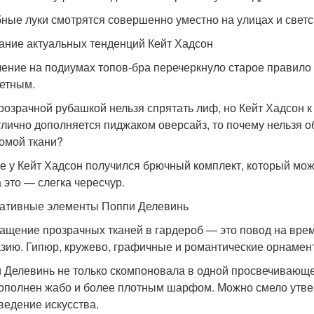
ные луки смотрятся совершенно уместно на улицах и светс
ание актуальных тенденций Кейт Хадсон
ение на подиумах топов-бра перечеркнуло старое правило о
етным.
розрачной рубашкой нельзя спрятать лиф, но Кейт Хадсон к 
тлично дополняется пиджаком оверсайз, то почему нельзя о
омой ткани?
ге у Кейт Хадсон получился брючный комплект, который може
 это — слегка чересчур.
ативные элементы Поппи Делевинь
ащение прозрачных тканей в гардероб — это повод на врем
зию. Гипюр, кружево, графичные и романтические орнамен
 Делевинь не только скомпоновала в одной просвечивающе
ополнен жабо и более плотным шарфом. Можно смело утвер
ведение искусства.