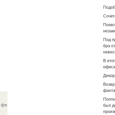
Подоб
Сочет
Появл
незам
Под п
бра о
невес
В ито
офиса
Декор
Возвр
фанта
Поппи
⇦
был д
произ