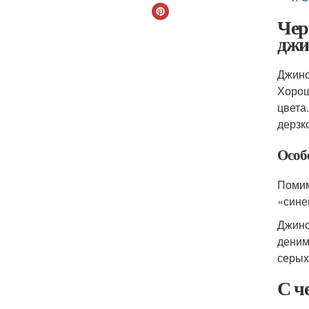
Чер
джи
Джинс
Хорош
цвета
дерзк
Особ
Помим
«сине
Джинс
деним
серых
С ч