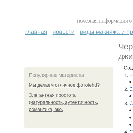
полезная информация о 
главная
новости
виды макияжа и пр
Чер
джи
Сод
Ч
Популярные материалы
Мы делаем отличное фотоtehd?
С
Элегантная простота
(натуральность, аутентичность,
С
романтика, эко.
С