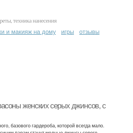
реты, техника нанесения
ки и макияж на дому
игры
отзывы
асоны женских серых джинсов, с
го, базового гардероба, которой всегда мало.
 синим парам станут модные джинсы серого