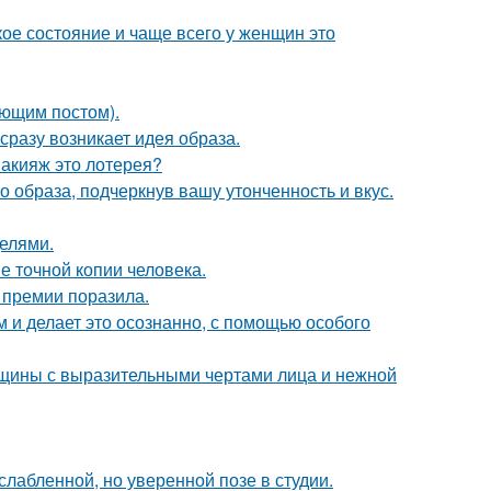
кое состояние и чаще всего у женщин это
ующим постом).
 сразу возникает идея образа.
макияж это лотерея?
 образа, подчеркнув вашу утонченность и вкус.
делями.
е точной копии человека.
 премии поразила.
м и делает это осознанно, с помощью особого
щины с выразительными чертами лица и нежной
лабленной, но уверенной позе в студии.