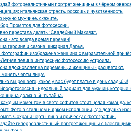
здай фотореалистичный портрет женщины в чёрном оверса
нцепция: итальянская страсть, роскошь и чувственность.
о нужно мужчине, скажите.
бор Промптов для фотосессии.
вно перестала делать "Свадебный Макияж".
сна - это всегда время перемен!
ша героиня 3 сезона шикарная Дарья.
 фотографии изображена женщина с выразительной причёс
-Летняя певица интересную фотосессию устроила.
сна вдохновляет на перемены, а женщины - расцветают.
 менять черты лица\.
лько вы решаете, какое у вас будет платье в день свадьбы!
йрофотосессия - идеальный вариант для мужчин, которые н
женщина должна быть тайна.
 каждым моментом в свете софитов стоит целая команда, ко
омт: Фото в стильном и ярком исполнении, где девушка из
омпт. Сохрани черты лица и прическу с фотографии.
здайте гиперреалистичный портрет женщины с блестящими
мном фоне.