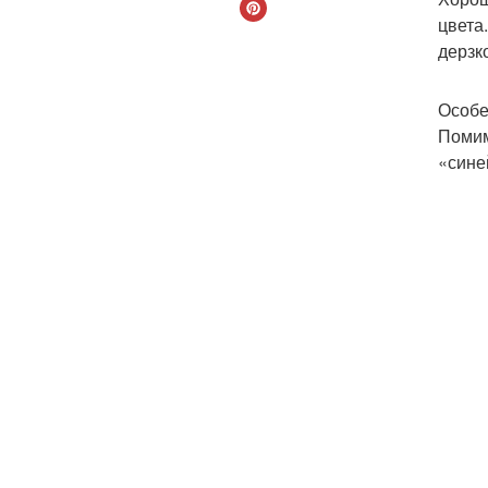
цвета
дерзк
Особе
Помим
«сине