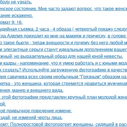
боду не узнать.
нское состояние. Мне часто задают вопрос, что такое женс
ание искажено.
рмат 9: 16.
удийная съемка. 2 часа - 4 образа ( четвертый покажу след
гда Аделия приходит ко мне на макияж и прическу, в голове
о такое бьюти - типаж внешности и почему без него любой 
и элегантные серьги станут идеальным дополнением вашего
жный, но выразительный образ для нашей юной невесты.
и кадры - напоминание, что я умею работать и с юными мо
к создать? Используйте загруженную фотографию в качеств
ия савичева всех своим необычным "Грязным" образом на
кетка - это женщина, которая стремится нравиться мужчина
ения, манер и внешнего вида.
 этой фотографии представлен крупный план молодой жен
ой.
оё привычное поведение измени.
здай, не изменяй черты лица.
омт: Полноростовой фотопортрет женщины, сидящей в расс