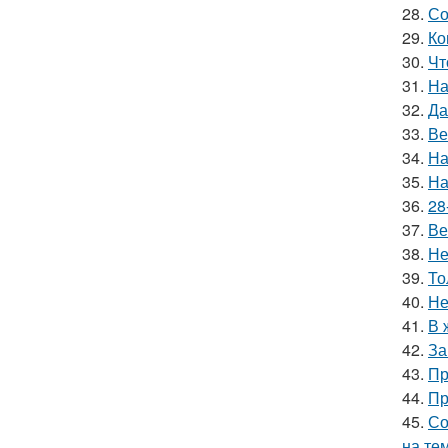
28.
Со
29.
Ко
30.
Чт
31.
На
32.
Да
33.
Ве
34.
На
35.
На
36.
28
37.
Ве
38.
Не
39.
То
40.
Не
41.
В 
42.
За
43.
Пр
44.
Пр
45.
Со
на те