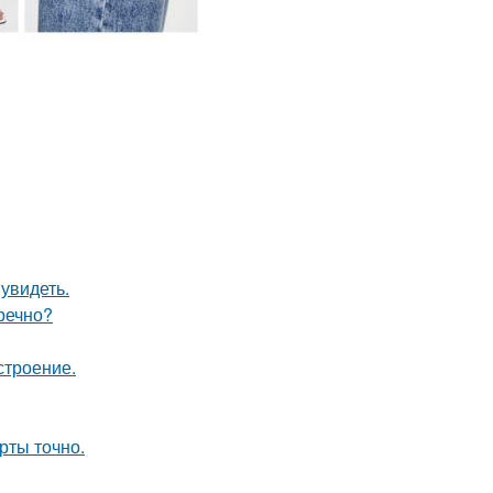
увидеть.
речно?
строение.
рты точно.