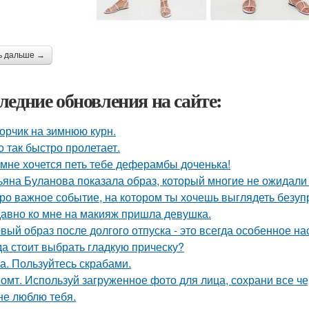
ь дальше →
ледние обновления на сайте:
орчик на зимнюю курн.
о так быстро пролетает.
 мне хочется петь тебе деферамбы доченька!
ьяна Буланова показала образ, который многие не ожидали 
ро важное событие, на котором ты хочешь выглядеть безуп
авно ко мне на макияж пришла девушка.
вый образ после долгого отпуска - это всегда особенное на
да стоит выбрать гладкую прическу?
а. Пользуйтесь скрабами.
омт. Используй загруженное фото для лица, сохрани все че
не люблю тебя.