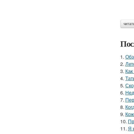
читат
Пос
1.
Обз
2.
Лет
3.
Как
4.
Тат
5.
Ско
6.
Нед
7.
Пер
8.
Ког
9.
Кож
10.
Пр
11.
Я 