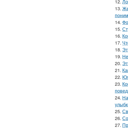
12.
Ло
13.
Же
поним
14.
Фо
15.
Ст
16.
Ко
17.
Чт
18.
Эт
19.
Не
20.
Эт
21.
Ка
22.
Юл
23.
Ко
повед
24.
На
улыбк
25.
Св
26.
Со
27.
Пр