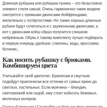
Длинная рубашка или рубашка-туника – это безусловно
элемент стиля casual. Очень гармонично такие модели
смотрятся с прямыми джинсами-бойфрендами,
желательно с потёртостями. Но также хорошо длинные
рубахи будут сочетаться и с зауженными джинсами, а
вот с джинсами-клёш образ получится слишком
небрежным. Обувь к такому комплекту лучше подбирать
в первую очередь удобную: слипоны, кеды, кроссовки,
ботинки,.
Как носить рубашку с брюками.
Комбинируем цвета
Учитывайте свой цветотип. Брюнетам и смуглым
подойдут практически все оттенки от самых ярких до
светлых, пастельных. Если мужчина – блондин,
светлокожий или седой, ему стоит избегать бежевых,
молочных колеров.
Главный принцип ! Сочетайте не больше трех цветов во