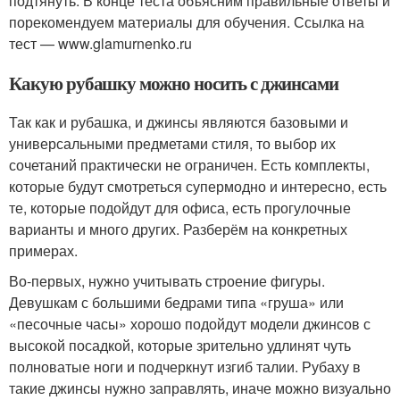
подтянуть. В конце теста объясним правильные ответы и
порекомендуем материалы для обучения. Ссылка на
тест — www.glamurnenko.ru
Какую рубашку можно носить с джинсами
Так как и рубашка, и джинсы являются базовыми и
универсальными предметами стиля, то выбор их
сочетаний практически не ограничен. Есть комплекты,
которые будут смотреться супермодно и интересно, есть
те, которые подойдут для офиса, есть прогулочные
варианты и много других. Разберём на конкретных
примерах.
Во-первых, нужно учитывать строение фигуры.
Девушкам с большими бедрами типа «груша» или
«песочные часы» хорошо подойдут модели джинсов с
высокой посадкой, которые зрительно удлинят чуть
полноватые ноги и подчеркнут изгиб талии. Рубаху в
такие джинсы нужно заправлять, иначе можно визуально