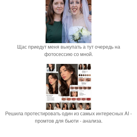
Щас приедут меня выкупать а тут очередь на
фотосессию со мной.
Решила протестировать один из самых интересных AI -
промтов для бьюти - анализа.