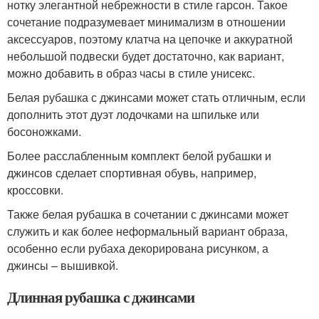
нотку элегантной небрежности в стиле гарсон. Такое
сочетание подразумевает минимализм в отношении
аксессуаров, поэтому клатча на цепочке и аккуратной
небольшой подвески будет достаточно, как вариант,
можно добавить в образ часы в стиле унисекс.
Белая рубашка с джинсами может стать отличным, если
дополнить этот дуэт лодочками на шпильке или
босоножками.
Более расслабленным комплект белой рубашки и
джинсов сделает спортивная обувь, например,
кроссовки.
Также белая рубашка в сочетании с джинсами может
служить и как более неформальный вариант образа,
особенно если рубаха декорирована рисунком, а
джинсы – вышивкой.
Длинная рубашка с джинсами