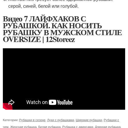
серой, синей, белой или голубой.
Видео 7 ЛАЙФХАКОВ С
РУБАШКОЙ. КАК НОСИТЬ
РУБАШКУ В МУЖСКОМ СТИЛЕ
OVERSIZE | 12Storeez
Категории:
Рубашки в сезоне
,
Луки с рубашками
,
Широкие рубашки
,
Рубашки с
чем
,
Женская рубашка
,
Белая рубашка
,
Рубашка с джинсами
,
Длинная рубашка
,