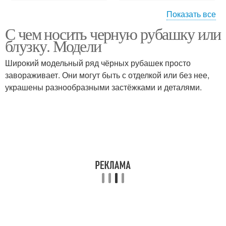
Показать все
С чем носить черную рубашку или
Луки с рубашками
Широкие рубашки
блузку. Модели
Широкий модельный ряд чёрных рубашек просто
завораживает. Они могут быть с отделкой или без нее,
украшены разнообразными застёжками и деталями.
Рубашки с чем
Женская рубашка
Белая рубашка
Длинная рубашка
Лайфхаки с рубашкой
Модные рубашки